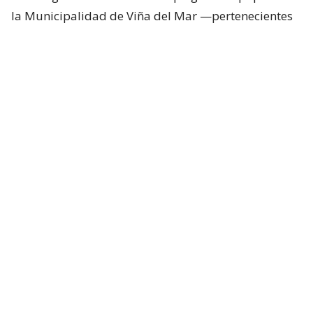
la Municipalidad de Viña del Mar —pertenecientes
a Seguridad Pública, Gestión del Riesgo de
Desastres y Operaciones—, quienes trabajan en el
despeje y aseguramiento de la vía con apoyo de
cuatro camiones tolva, un cargador frontal y una
retroexcavadora.
Lee también...
"Terriblemente chantas" y
"vergüenza": Poduje arremete
contra empresas por
reconstrucción en El Olivar
Desvíos y alternativas de tránsito
Debido a los trabajos de remoción de los miles de