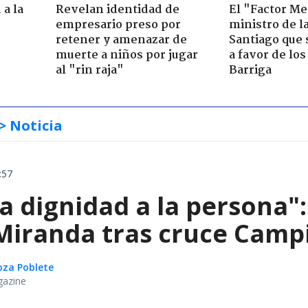
 a la
Revelan identidad de
El "Factor Me
o
empresario preso por
ministro de l
retener y amenazar de
Santiago que
muerte a niños por jugar
a favor de lo
al "rin raja"
Barriga
> Noticia
:57
ta dignidad a la persona"
iranda tras cruce Campil
oza Poblete
gazine