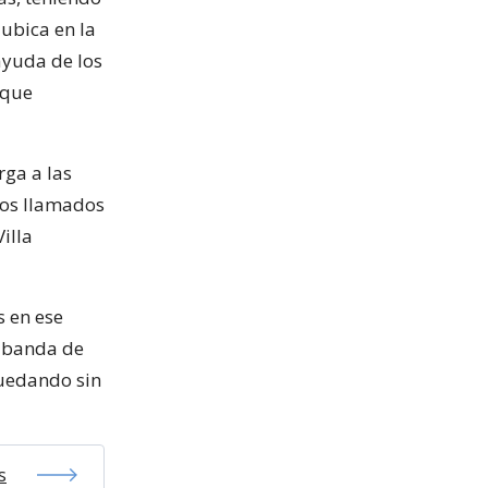
ubica en la
ayuda de los
l que
rga a las
 los llamados
illa
s en ese
a banda de
quedando sin
s