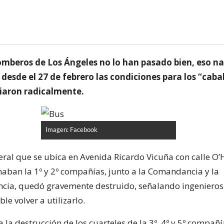
omberos de Los Ángeles no lo han pasado bien, eso na
desde el 27 de febrero las condiciones para los “cabal
iaron radicalmente.
Imagen: Facebook
eral que se ubica en Avenida Ricardo Vicuña con calle O’H
aban la 1º y 2º compañías, junto a la Comandancia y la
cia, quedó gravemente destruido, señalando ingenieros 
le volver a utilizarlo.
 la destrucción de los cuarteles de la 3º, 4º y 5º compañí