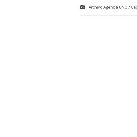
Archivo Agencia UNO / Ca
El comediant
potente descar
Fabiola Campil
Fue en el espa
comediante p
comentario de
con la otra p
En específico,
Campillai: “Ha
que fue elect