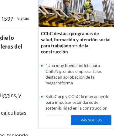
1597
visitas
CChC destaca programas de
die lo
salud, formación y atención social
para trabajadores de la
leros del
construcción
"Una muy buena noticia para
Chile": gremios empresariales
destacan aprobación de la
megarreforma
iggins, y
SalfaCorp y CChC firman acuerdo
para impulsar estándares de
sostenibilidad en la construcción
calculistas
MÁS NOTICIAS
as, teniendo