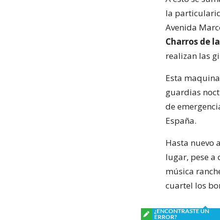
la particular
Avenida Marco
Charros de 
realizan las g
Esta maquina,
guardias noctu
de emergencia 
España.
Hasta nuevo a
lugar, pese a 
música ranche
cuartel los b
¿ENCONTRASTE UN
ERROR?