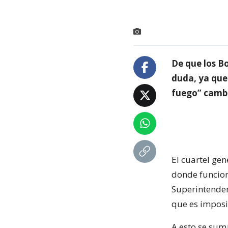
De que los B
duda, ya que 
fuego” camb
El cuartel gen
donde funcion
Superintenden
que es imposib
A esto se suma