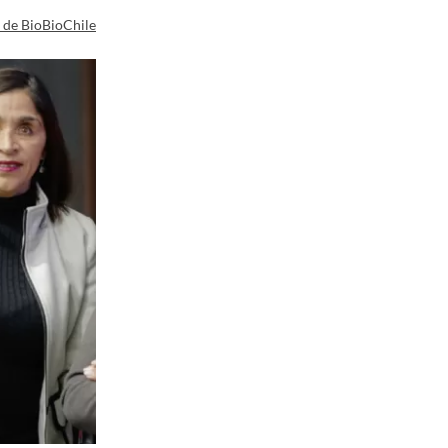
a de BioBioChile