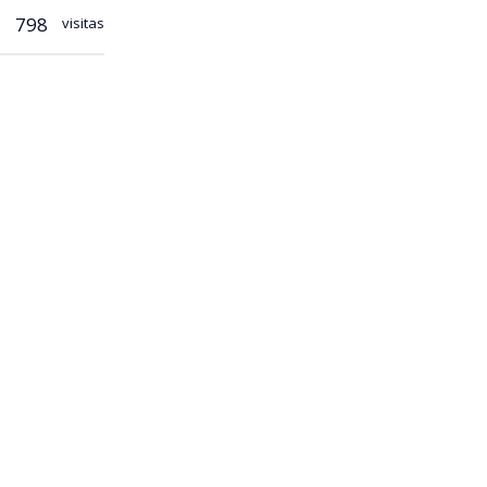
798
visitas
a hacer un
lores (RN) y
el
ente un
e palabras
anzó a
as y reiteró