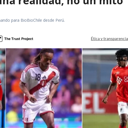
una realidad, no un mito"
mando para BioBioChile desde Perú.
Ética y transparenci