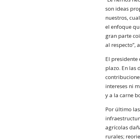
son ideas prop
nuestros, cua
el enfoque qu
gran parte co
al respecto”,
El presidente
plazo. En las
contribuciones
intereses ni m
y a la carne b
Por último la
infraestructu
agrícolas dañ
rurales; reori