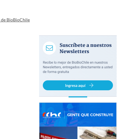
a de BioBioChile