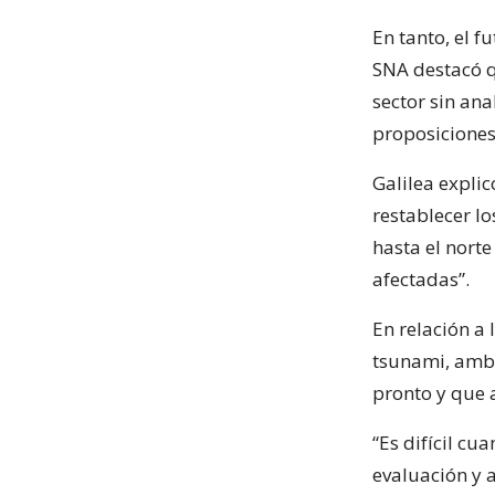
En tanto, el f
SNA destacó q
sector sin an
proposiciones
Galilea expli
restablecer lo
hasta el nort
afectadas”.
En relación a 
tsunami, amba
pronto y que 
“Es difícil cu
evaluación y a