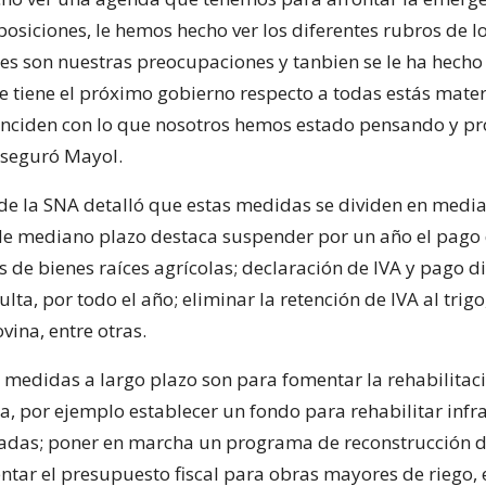
osiciones, le hemos hecho ver los diferentes rubros de l
les son nuestras preocupaciones y tanbien se le ha hecho 
e tiene el próximo gobierno respecto a todas estás mater
inciden con lo que nosotros hemos estado pensando y p
 aseguró Mayol.
 de la SNA detalló que estas medidas se dividen en media
 de mediano plazo destaca suspender por un año el pago
 de bienes raíces agrícolas; declaración de IVA y pago di
ulta, por todo el año; eliminar la retención de IVA al trig
ovina, entre otras.
s medidas a largo plazo son para fomentar la rehabilitaci
ra, por ejemplo establecer un fondo para rehabilitar infr
adas; poner en marcha un programa de reconstrucción d
entar el presupuesto fiscal para obras mayores de riego, 