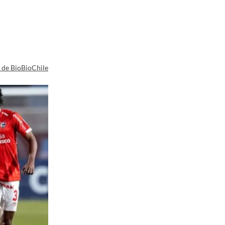
a de BioBioChile