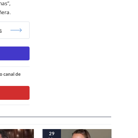
nas”,
ñera.
s
o canal de
29