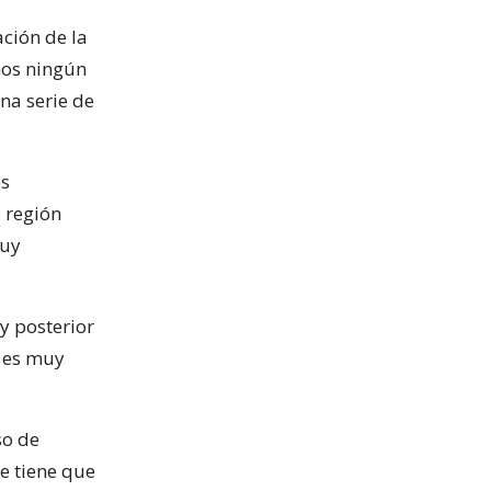
ación de la
mos ningún
na serie de
es
a región
muy
y posterior
e es muy
so de
ue tiene que