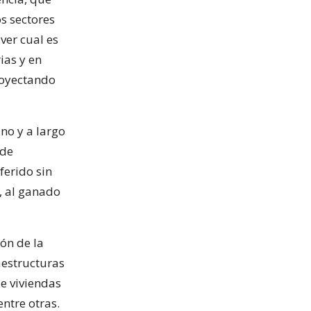
os sectores
ver cual es
ias y en
royectando
no y a largo
 de
ferido sin
o, al ganado
ón de la
aestructuras
e viviendas
entre otras.