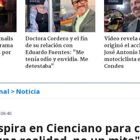
visitas
visitas
mails
Doctora Cordero y el fin
Video revela
 trama
de su relación con
originó el ac
s por
Eduardo Fuentes: "Me
José Antonio
tenía odio y envidia. Me
motociclista 
detestaba"
Condes
nal
> Noticia
 06:40
spira en Cienciano para c