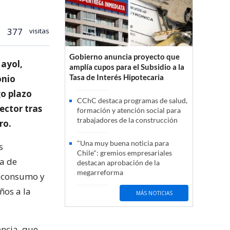
377
visitas
Gobierno anuncia proyecto que
Mayol,
amplía cupos para el Subsidio a la
Tasa de Interés Hipotecaria
onio
go plazo
CChC destaca programas de salud,
ector tras
formación y atención social para
trabajadores de la construcción
ro.
"Una muy buena noticia para
s
Chile": gremios empresariales
ta de
destacan aprobación de la
megarreforma
e consumo y
ños a la
MÁS NOTICIAS
ncia, que