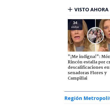
VISTO AHORA
34
visitas
"¡Me indigna!": Món
Rincón estalla por c
descalificaciones en
senadoras Flores y
Campillai
Región Metropoli