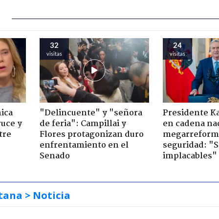
32
24
visitas
visitas
ica
"Delincuente" y "señora
Presidente K
ruce y
de feria": Campillai y
en cadena nac
tre
Flores protagonizan duro
megarreform
enfrentamiento en el
seguridad: "
Senado
implacables"
tana
> Noticia