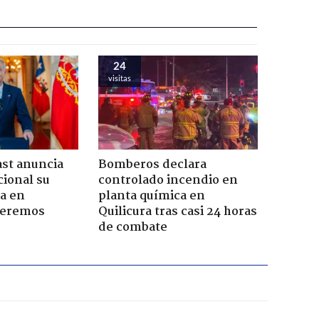
24
visitas
ast anuncia
Bomberos declara
ional su
controlado incendio en
a en
planta química en
Seremos
Quilicura tras casi 24 horas
de combate