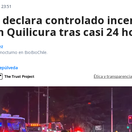
 23:51
declara controlado ince
 Quilicura tras casi 24 
ez
r nocturno en BioBioChile.
epúlveda
Ética y transparenci