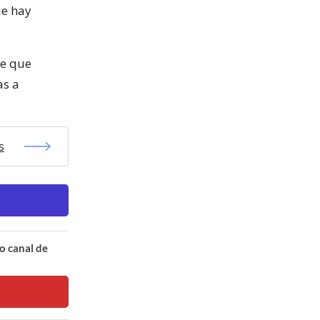
ue hay
je que
as a
s
o canal de