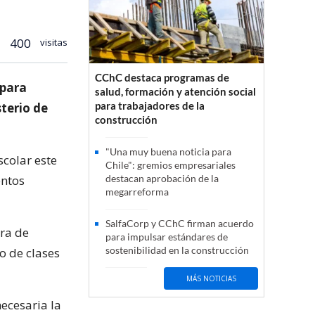
400
visitas
CChC destaca programas de
 para
salud, formación y atención social
para trabajadores de la
sterio de
construcción
"Una muy buena noticia para
scolar este
Chile": gremios empresariales
entos
destacan aprobación de la
megarreforma
SalfaCorp y CChC firman acuerdo
tra de
para impulsar estándares de
sostenibilidad en la construcción
o de clases
MÁS NOTICIAS
necesaria la