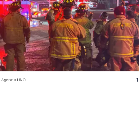
1
/ Agencia UNO
VER RESUMEN
24 horas desde su inicio, el Cuerpo de Bomberos de Quili
igantesco incendio declarado en la empresa química Pa
 comuna de Quilicura, Región Metropolitana. El siniestr