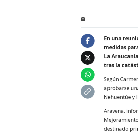
En una reunió
medidas para
La Araucanía
tras la catás
Según Carmen 
aprobarse una
Nehuentúe y la
Aravena, info
Mejoramiento 
destinado pri