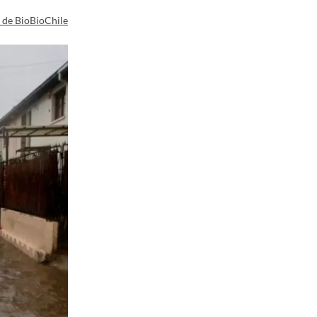
a de BioBioChile