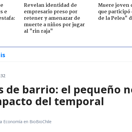
de
Revelan identidad de
Muere joven 
s e
empresario preso por
que participó
estafa:
retener y amenazar de
de la Pelea" 
muerte a niños por jugar
al "rin raja"
is
:32
 de barrio: el pequeño 
mpacto del temporal
rea Economía en BioBioChile