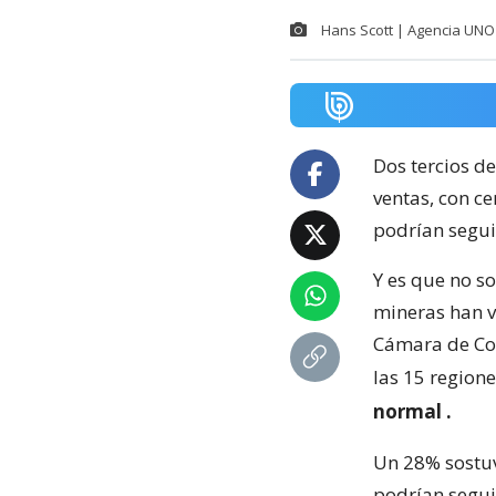
Hans Scott | Agencia UNO
Dos tercios de
ventas, con c
podrían segui
Y es que no s
mineras han v
Cámara de Com
las 15 regione
normal
.
Un 28% sostuv
podrían segui