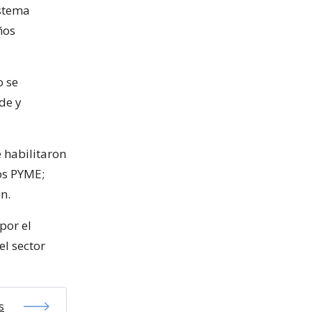
istema
ños
o se
de y
 habilitaron
os PYME;
n.
por el
el sector
s