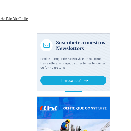
a de BioBioChile