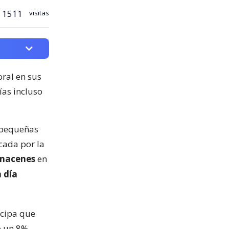
1511
visitas
ral en sus
ías incluso
 pequeñas
cada por la
lmacenes
en
n día
icipa que
o un 8%