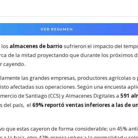
VER RESUMEN
 los
almacenes de barrio
sufrieron el impacto del tempo
erca de la mitad proyectando que durante los próximos d
r cayendo.
olamente las grandes empresas, productores agrícolas o
isto afectadas sus operaciones. Según una encuesta apli
ercio de Santiago (CCS) y Almacenes Digitales a
591 a
s del país,
el
69% reportó ventas inferiores a las de u
o que estas cayeron de forma considerable; un 45% ant
r a la baja, otro 47% espera volver a la normalidad y sol