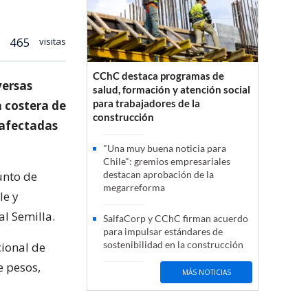
465
visitas
CChC destaca programas de
versas
salud, formación y atención social
para trabajadores de la
a costera de
construcción
 afectadas
"Una muy buena noticia para
Chile": gremios empresariales
unto de
destacan aprobación de la
megarreforma
le y
al Semilla.
SalfaCorp y CChC firman acuerdo
para impulsar estándares de
sostenibilidad en la construcción
ional de
e pesos,
MÁS NOTICIAS