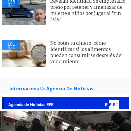
Revelan identidad de empresario
138
visitas
preso por retener y amenazar de
muerte a niños por jugar al "rin
raja"
No botes tu dinero: cómo
101
visitas
identificar si los alimentos
pueden consumirse después del
vencimiento
Internacional
> Agencia De Noticias