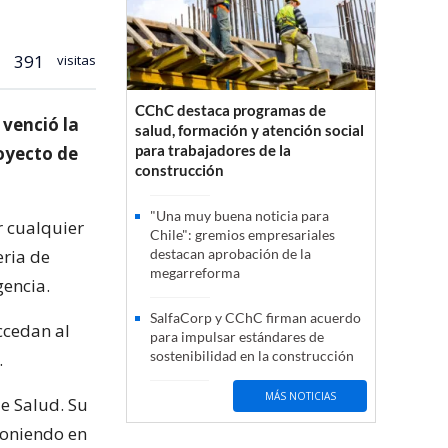
391
visitas
CChC destaca programas de
 venció la
salud, formación y atención social
para trabajadores de la
oyecto de
construcción
"Una muy buena noticia para
r cualquier
Chile": gremios empresariales
eria de
destacan aprobación de la
megarreforma
gencia.
SalfaCorp y CChC firman acuerdo
ccedan al
para impulsar estándares de
sostenibilidad en la construcción
.
MÁS NOTICIAS
de Salud. Su
 poniendo en