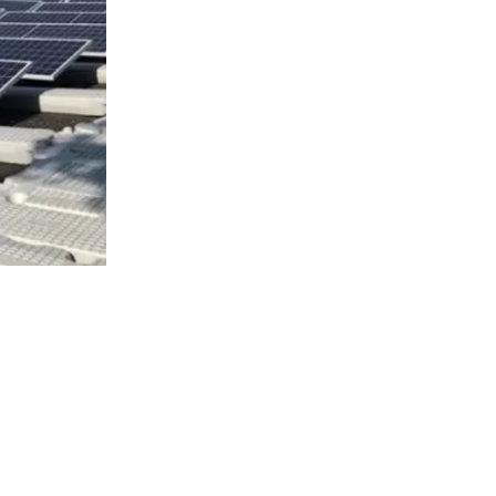
4075
visitas
jueves la
as