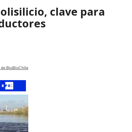
isilicio, clave para
nductores
a de BioBioChile