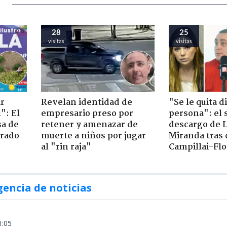
27
26
visitas
visitas
ir
Revelan identidad de
"Se le quita d
": El
empresario preso por
persona": el 
sa de
retener y amenazar de
descargo de 
trado
muerte a niños por jugar
Miranda tras 
al "rin raja"
Campillai-Flo
gencia de noticias
1:05