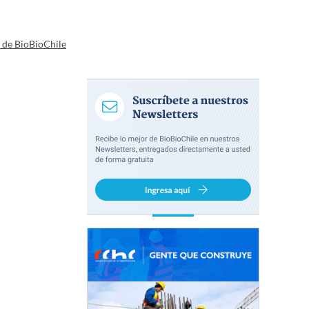
a de BioBioChile