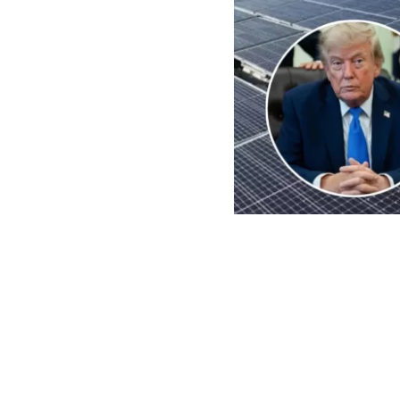
EFE | Edición BBCL
El
presidente
imposición de