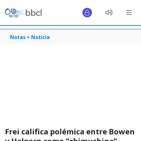
Notas >
Noticia
Frei califica polémica entre Bowen
y Halpern como “chimuchina”