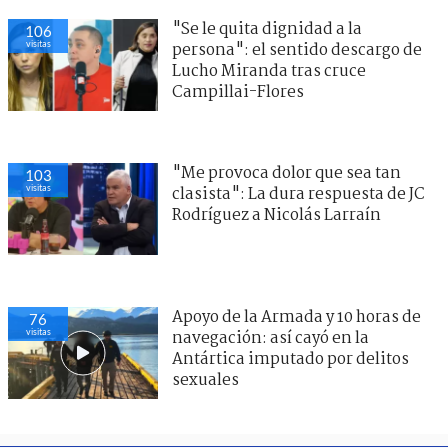
"Se le quita dignidad a la
106
visitas
persona": el sentido descargo de
Lucho Miranda tras cruce
Campillai-Flores
"Me provoca dolor que sea tan
103
visitas
clasista": La dura respuesta de JC
Rodríguez a Nicolás Larraín
Apoyo de la Armada y 10 horas de
76
visitas
navegación: así cayó en la
Antártica imputado por delitos
sexuales