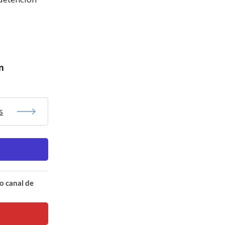
n
s
o canal de