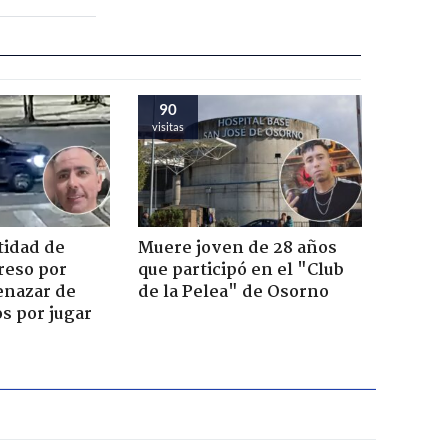
90
visitas
tidad de
Muere joven de 28 años
reso por
que participó en el "Club
enazar de
de la Pelea" de Osorno
s por jugar