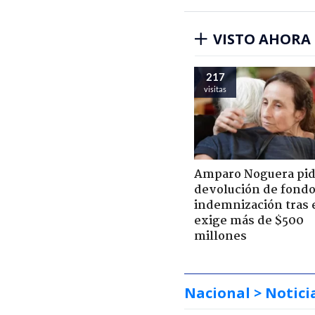
VISTO AHORA
217
visitas
Amparo Noguera pi
devolución de fondo
indemnización tras 
exige más de $500
millones
Nacional
> Notici