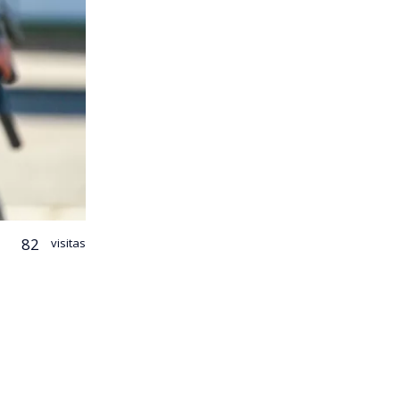
82
visitas
inaria Ana
onel del