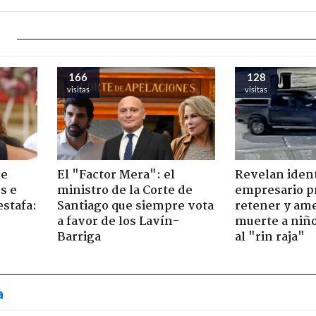
166
128
visitas
visitas
de
El "Factor Mera": el
Revelan iden
s e
ministro de la Corte de
empresario p
estafa:
Santiago que siempre vota
retener y am
a favor de los Lavín-
muerte a niño
Barriga
al "rin raja"
a