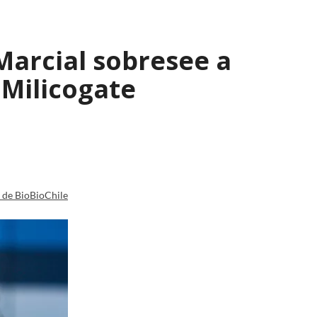
Marcial sobresee a
 Milicogate
a de BioBioChile