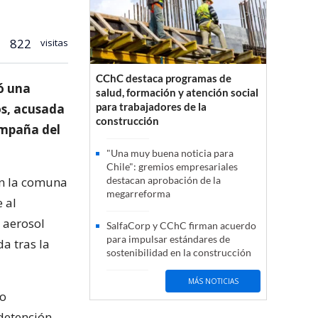
822
visitas
CChC destaca programas de
dó una
salud, formación y atención social
para trabajadores de la
os, acusada
construcción
ampaña del
"Una muy buena noticia para
Chile": gremios empresariales
en la comuna
destacan aprobación de la
megarreforma
 al
 aerosol
SalfaCorp y CChC firman acuerdo
para impulsar estándares de
da tras la
sostenibilidad en la construcción
MÁS NOTICIAS
jo
 detención