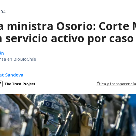
:04
 ministra Osorio: Corte 
 servicio activo por caso
ón
nsa en BioBioChile
at Sandoval
Ética y transparenci