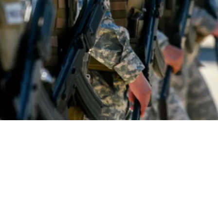
VER RESUMEN
al revocó la resolución de la ministra en visita extraord
y decretó el
sobreseimiento parcial y definitivo
del cor