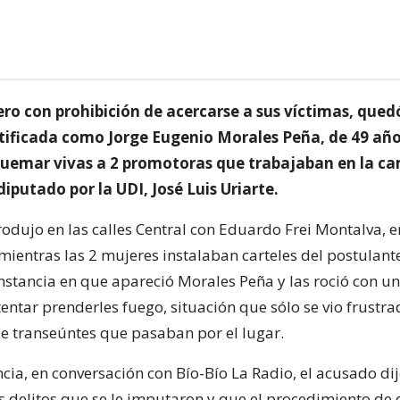
ero con prohibición de acercarse a sus víctimas, que
tificada como Jorge Eugenio Morales Peña, de 49 añ
quemar vivas a 2 promotoras que trabajaban en la c
iputado por la UDI, José Luis Uriarte.
produjo en las calles Central con Eduardo Frei Montalva, 
mientras las 2 mujeres instalaban carteles del postulante
nstancia en que apareció Morales Peña y las roció con un
entar prenderles fuego, situación que sólo se vio frustra
de transeúntes que pasaban por el lugar.
cia, en conversación con Bío-Bío La Radio, el acusado di
s delitos que se le imputaron y que el procedimiento de