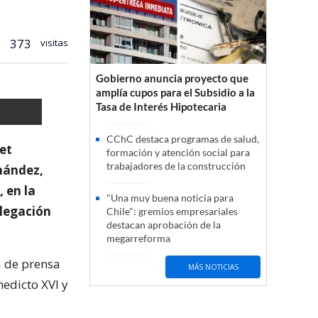
373
visitas
Gobierno anuncia proyecto que
amplía cupos para el Subsidio a la
Tasa de Interés Hipotecaria
CChC destaca programas de salud,
let
formación y atención social para
trabajadores de la construcción
nández,
 en la
"Una muy buena noticia para
elegación
Chile": gremios empresariales
destacan aprobación de la
megarreforma
a de prensa
MÁS NOTICIAS
nedicto XVI y