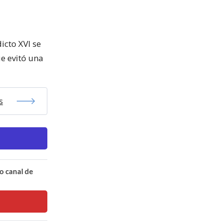
icto XVI se
e evitó una
s
o canal de