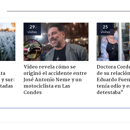
29
25
visitas
visitas
Video revela cómo se
Doctora Corde
sta
originó el accidente entre
de su relació
y sur:
José Antonio Neme y un
Eduardo Fuen
ctadas
motociclista en Las
tenía odio y 
Condes
detestaba"