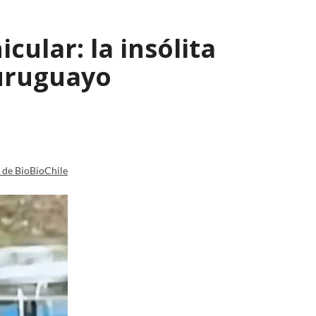
ular: la insólita
 uruguayo
a de BioBioChile