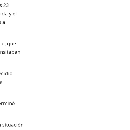
s 23
ida y el
s a
co, que
ansitaban
ecidió
la
terminó
a situación