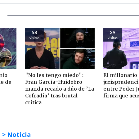
58
39
visitas
visitas
nio
"No les tengo miedo":
El millonario
te de
Fran García-Huidobro
jurisprudenci
manda recado a dúo de ’La
entre Poder Ju
Cofradía’ tras brutal
firma que acu
crítica
o
> Noticia