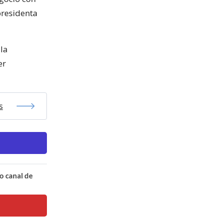
presidenta
 la
er
s
o canal de