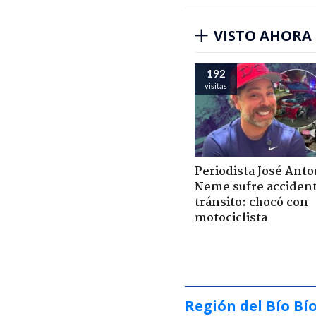
VISTO AHORA
192
visitas
Periodista José Anto
Neme sufre acciden
tránsito: chocó con
motociclista
Región del Bío Bí