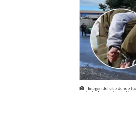
Imagen del sitio donde fu
contexto de un detenido (Agen
Este sábado s