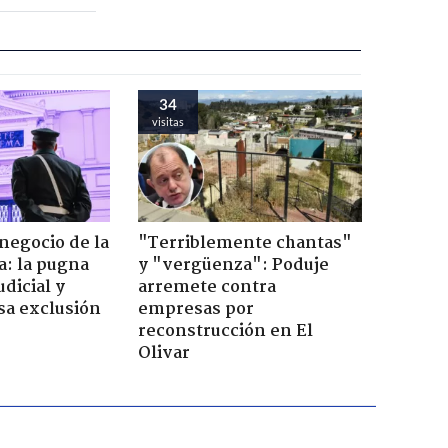
34
visitas
 negocio de la
"Terriblemente chantas"
a: la pugna
y "vergüenza": Poduje
dicial y
arremete contra
sa exclusión
empresas por
reconstrucción en El
Olivar