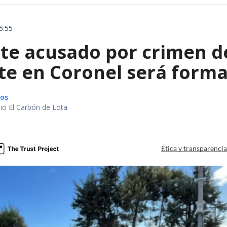
5:55
te acusado por crimen d
te en Coronel será forma
gos
io El Carbón de Lota
a
Ética y transparenci