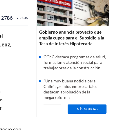
2786
visitas
Gobierno anuncia proyecto que
el
amplía cupos para el Subsidio a la
Tasa de Interés Hipotecaria
Leoz,
CChC destaca programas de salud,
formación y atención social para
trabajadores de la construcción
"Una muy buena noticia para
Chile": gremios empresariales
n
destacan aprobación de la
megarreforma
os
r
MÁS NOTICIAS
egoció con