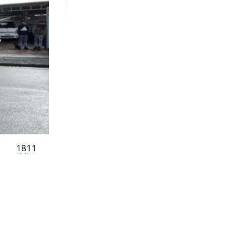
1811
visitas
cidio de un