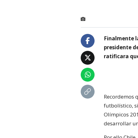
Finalmente la
presidente d
ratificara qu
Recordemos qu
futbolístico,
Olímpicos 201
desarrollar u
Por ello Chile