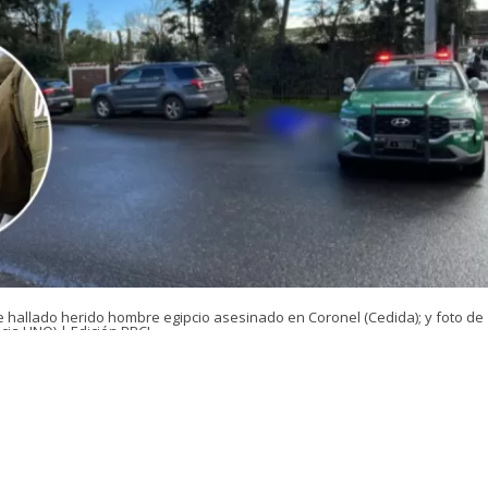
e hallado herido hombre egipcio asesinado en Coronel (Cedida); y foto de
cia UNO) | Edición BBCL
VER RESUMEN
e controlará la detención de un adolescente tras el homi