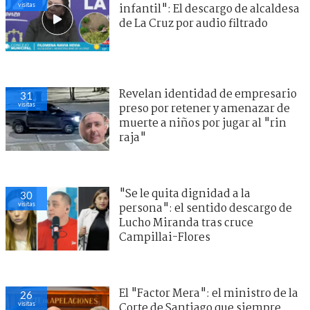
visitas
infantil": El descargo de alcaldesa
de La Cruz por audio filtrado
Revelan identidad de empresario
31
visitas
preso por retener y amenazar de
muerte a niños por jugar al "rin
raja"
"Se le quita dignidad a la
30
visitas
persona": el sentido descargo de
Lucho Miranda tras cruce
Campillai-Flores
El "Factor Mera": el ministro de la
26
visitas
Corte de Santiago que siempre