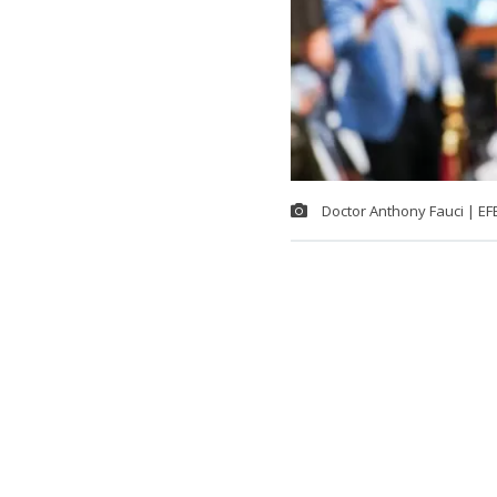
Doctor Anthony Fauci | EF
n comité del 
jueves en des
Anthony Fauc
miembros de 
Siguiendo el 