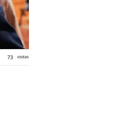
73
visitas
declaró el
id-19,
ntas de los
ho