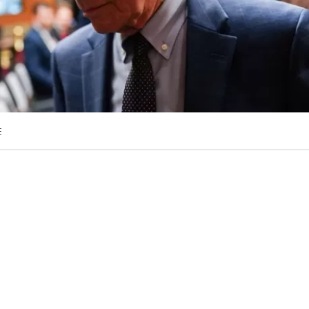
E
VER RESUMEN
Senado estadounidense, controlado por los republicanos, 
acato al ex máximo responsable de la lucha contra el cov
i,
por negarse a contestar la semana pasada a las pregu
la comisión.
consejo de sus abogados, Fauci había invocado su derec