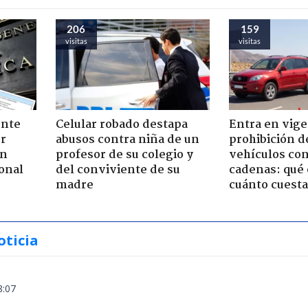
206
159
visitas
visitas
ente
Celular robado destapa
Entra en vige
or
abusos contra niña de un
prohibición d
ón
profesor de su colegio y
vehículos con
onal
del conviviente de su
cadenas: qué 
madre
cuánto cuesta
oticia
8:07