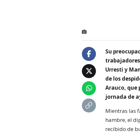
Su preocupaci
trabajadores 
Urresti y Man
de los despi
Arauco, que 
jornada de a
Mientras las 
hambre, el di
recibido de bu