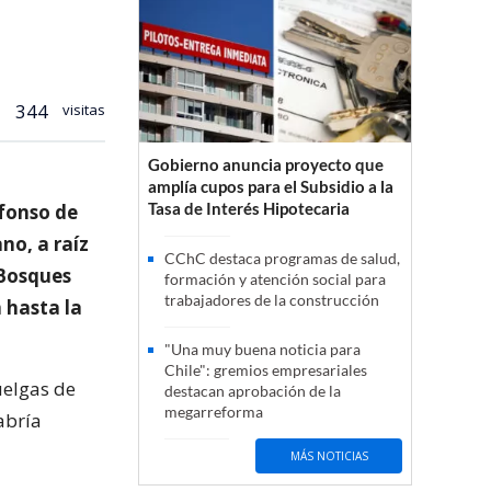
344
visitas
Gobierno anuncia proyecto que
amplía cupos para el Subsidio a la
Tasa de Interés Hipotecaria
lfonso de
no, a raíz
CChC destaca programas de salud,
 Bosques
formación y atención social para
trabajadores de la construcción
 hasta la
"Una muy buena noticia para
Chile": gremios empresariales
uelgas de
destacan aprobación de la
megarreforma
abría
MÁS NOTICIAS