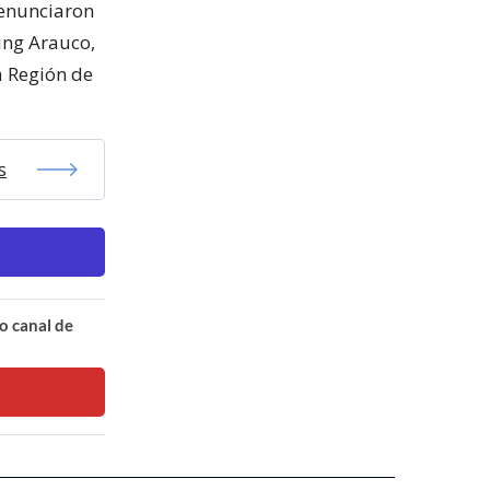
denunciaron
ing Arauco,
a Región de
s
o canal de