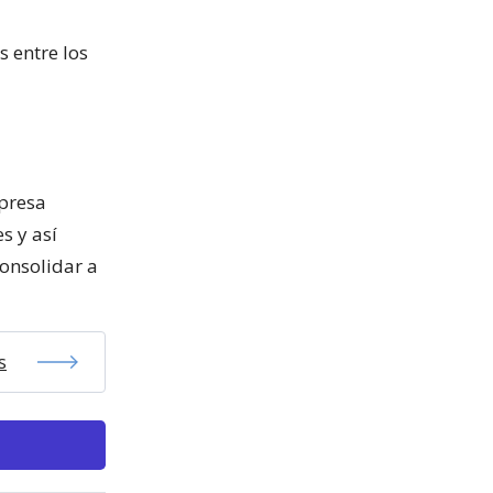
s entre los
mpresa
s y así
onsolidar a
s