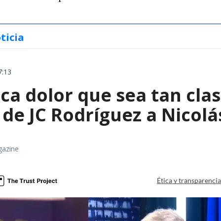
ticia
7:13
a dolor que sea tan clas
de JC Rodríguez a Nicolá
gazine
Ética y transparenci