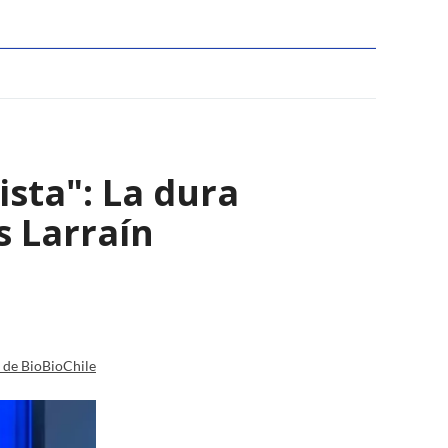
ista": La dura
s Larraín
a de BioBioChile