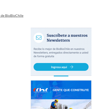
a de BioBioChile