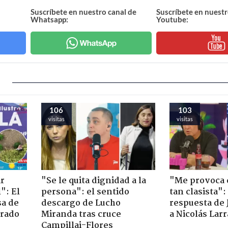
Suscríbete en nuestro canal de
Suscríbete en nuestr
Whatsapp:
Youtube:
106
103
visitas
visitas
ir
"Se le quita dignidad a la
"Me provoca 
": El
persona": el sentido
tan clasista":
sa de
descargo de Lucho
respuesta de 
trado
Miranda tras cruce
a Nicolás Lar
Campillai-Flores