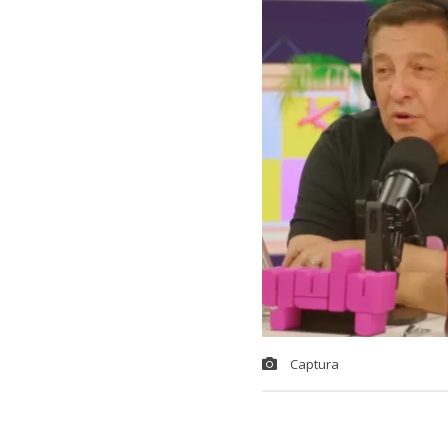
Captura
El animador
J