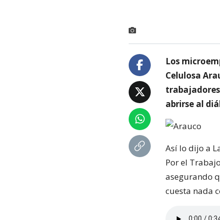
Los microemp
Celulosa Arau
trabajadores
abrirse al di
Así lo dijo a 
Por el Trabaj
asegurando qu
cuesta nada c