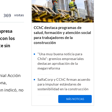
369
visitas
CChC destaca programas de
mpresa
salud, formación y atención social
para trabajadores de la
 con los
construcción
e sin
"Una muy buena noticia para
Chile": gremios empresariales
destacan aprobación de la
megarreforma
mial Acción
SalfaCorp y CChC firman acuerdo
ona,
para impulsar estándares de
sostenibilidad en la construcción
n indicó, no
MÁS NOTICIAS