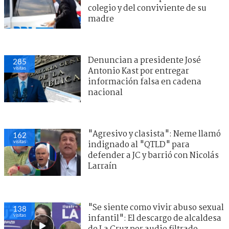
colegio y del conviviente de su
madre
Denuncian a presidente José
285
visitas
Antonio Kast por entregar
información falsa en cadena
nacional
"Agresivo y clasista": Neme llamó
162
visitas
indignado al "QTLD" para
defender a JC y barrió con Nicolás
Larraín
"Se siente como vivir abuso sexual
138
visitas
infantil": El descargo de alcaldesa