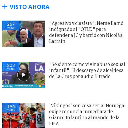
VISTO AHORA
"Agresivo y clasista": Neme llamó
267
visitas
indignado al "QTLD" para
defender a JC y barrió con Nicolás
Larraín
"Se siente como vivir abuso sexual
203
visitas
infantil": El descargo de alcaldesa
de La Cruz por audio filtrado
’Vikingos’ son cosa seria: Noruega
196
visitas
exige renuncia inmediata de
Gianni Infantino al mando de la
FIFA