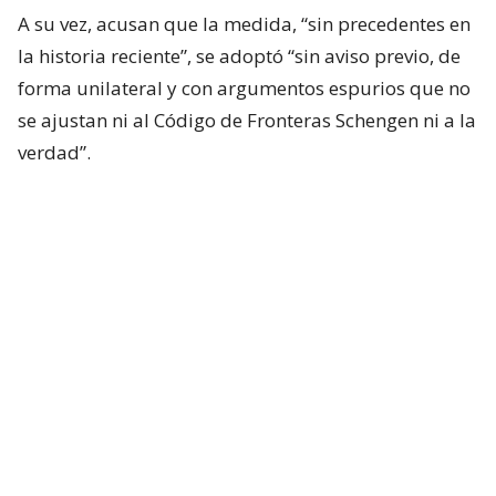
A su vez, acusan que la medida, “sin precedentes en
la historia reciente”, se adoptó “sin aviso previo, de
forma unilateral y con argumentos espurios que no
se ajustan ni al Código de Fronteras Schengen ni a la
verdad”.
Desde Madrid aseguran que ninguno de los
migrantes que ingresó irregularmente a Ceuta
“pudo ni puede entrar libremente al espacio
Schengen porque la ciudad autónoma tiene un
régimen especial en el mismo”.
Lee también...
Italia corta libre tránsito con
España por crisis en Ceuta: decreta
controles en puertos y
aeropuertos