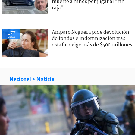
muerte a niños por jugar al "rin
raja"
Amparo Noguera pide devolución
177
visitas
de fondos e indemnización tras
estafa: exige más de $500 millones
Nacional
> Noticia