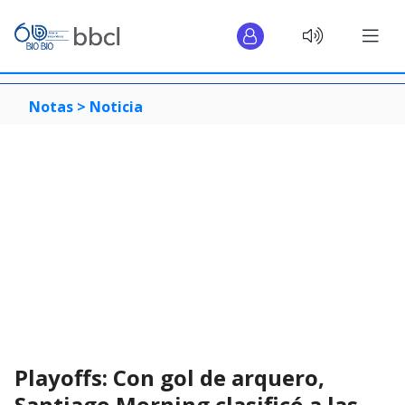
Notas >
Noticia
Playoffs: Con gol de arquero,
Santiago Morning clasificó a las