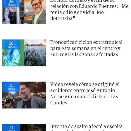
Doctora Cordero y el fin de su
34
visitas
relación con Eduardo Fuentes: "Me
tenía odio y envidia. Me
detestaba"
Pronostican ciclón extratropical
28
visitas
para esta semana en el centro y
sur: revisa las zonas afectadas
Video revela cómo se originó el
25
visitas
accidente entre José Antonio
Neme y un motociclista en Las
Condes
Intento de asalto afectó a escolta
21
visitas