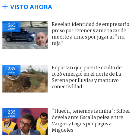
VISTO AHORA
Revelan identidad de empresario
565
visitas
preso por retener y amenazar de
muerte a niños por jugar al "rin
raja"
Reportan que puente oculto de
239
visitas
1926 emergió en el norte de La
Serena por lluvias y mantuvo
conectividad
"Hueón, tenemos familia": Silber
235
visitas
devela ante fiscalía pelea entre
Vargas y Lagos por pagos a
Migueles