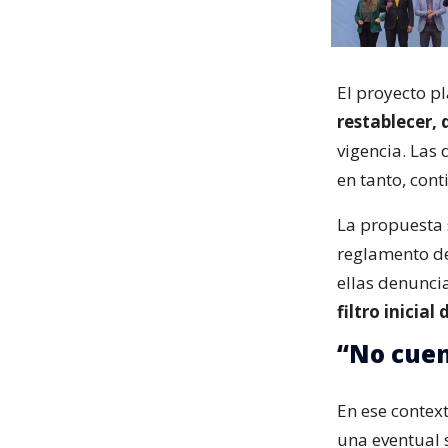
El proyecto p
restablecer,
vigencia. Las
en tanto, cont
La propuesta 
reglamento de 
ellas denunci
filtro inicial
“No cuen
En ese contex
una eventual s