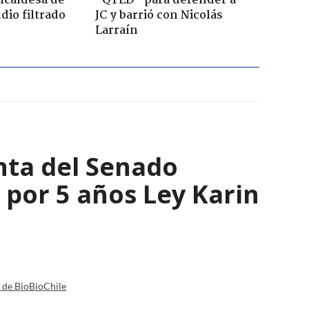
lcaldesa de
"QTLD" para defender a
dio filtrado
JC y barrió con Nicolás
Larraín
nta del Senado
por 5 años Ley Karin
a de BioBioChile