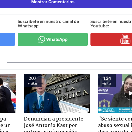
Mostrar Comentarios
Suscríbete en nuestro canal de
Suscríbete en nuestr
Whatsapp:
Youtube:
207
134
visitas
visitas
apa
Denuncian a presidente
"Se siente co
de un
José Antonio Kast por
abuso sexual i