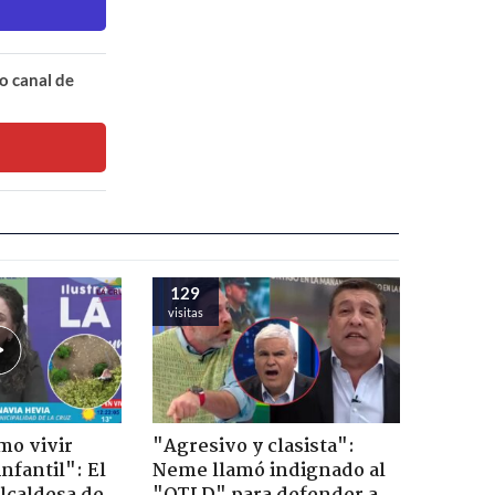
o canal de
129
visitas
mo vivir
"Agresivo y clasista":
nfantil": El
Neme llamó indignado al