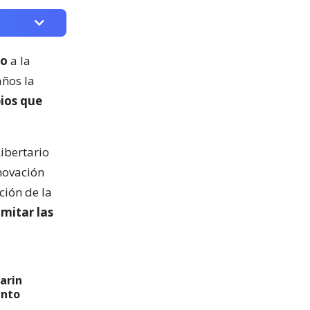
zo
a la
ños la
ios que
ibertario
novación
ción de la
mitar las
arin
ento