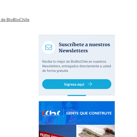
a de BioBioChile