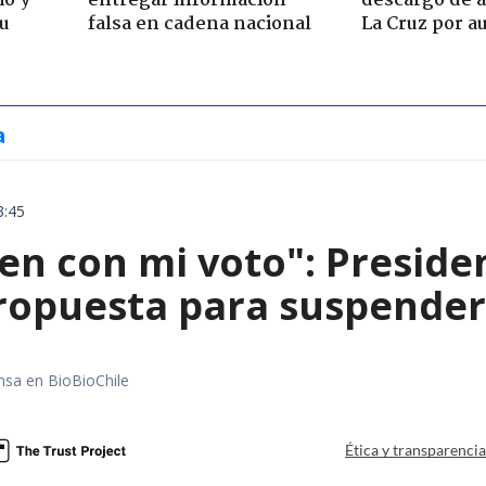
io y
entregar información
descargo de a
su
falsa en cadena nacional
La Cruz por au
a
3:45
en con mi voto": Preside
ropuesta para suspender 
nsa en BioBioChile
Ética y transparenci