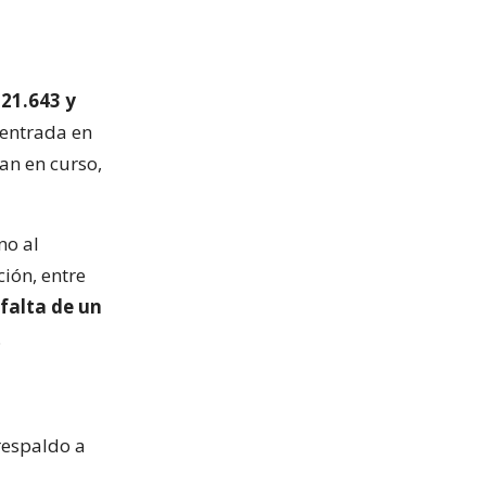
 21.643 y
 entrada en
an en curso,
no al
ción, entre
falta de un
.
respaldo a