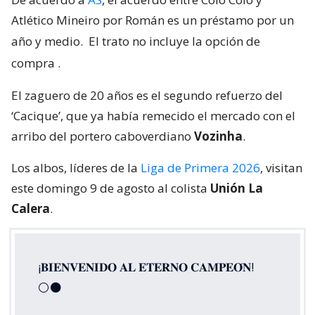
Atlético Mineiro por Román es un préstamo por un
año y medio.
El trato no incluye la opción de
compra
.
El zaguero de 20 años es el segundo refuerzo del
‘Cacique’, que ya había remecido el mercado con el
arribo del portero caboverdiano
Vozinha
.
Los albos, líderes de la
Liga de Primera 2026
, visitan
este domingo 9 de agosto al colista
Unión La
Calera
.
¡𝐁𝐈𝐄𝐍𝐕𝐄𝐍𝐈𝐃𝐎 𝐀𝐋 𝐄𝐓𝐄𝐑𝐍𝐎 𝐂𝐀𝐌𝐏𝐄𝐎́𝐍!
⚪⚫