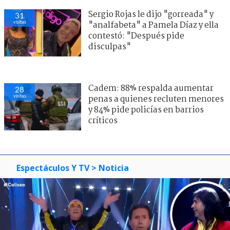
Sergio Rojas le dijo "gorreada" y
31
visitas
"analfabeta" a Pamela Díaz y ella
contestó: "Después pide
disculpas"
Cadem: 88% respalda aumentar
28
visitas
penas a quienes recluten menores
y 84% pide policías en barrios
críticos
Espectáculos Y TV
> Noticia