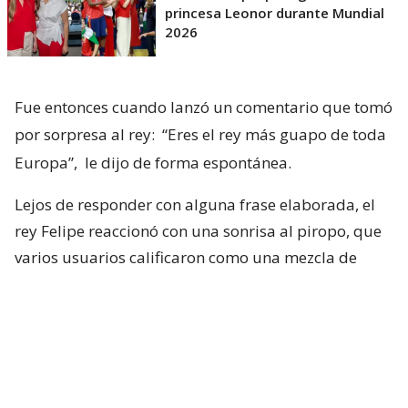
princesa Leonor durante Mundial
2026
Fue entonces cuando lanzó un comentario que tomó
por sorpresa al rey:
“Eres el rey más guapo de toda
Europa”,
le dijo de forma espontánea.
Lejos de responder con alguna frase elaborada, el
rey Felipe reaccionó con una sonrisa al piropo, que
varios usuarios calificaron como una mezcla de
sorpresa e incomodidad. Acto seguido, agradeció el
cumplido con naturalidad y continuó con el
encuentro sin darle mayor importancia.
La incomodidad del rey Felipe ante
piropo