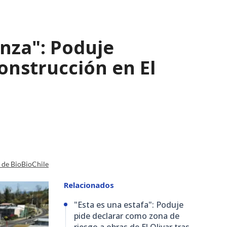
nza": Poduje
nstrucción en El
a de BioBioChile
Relacionados
"Esta es una estafa": Poduje
pide declarar como zona de
riesgo a obras de El Olivar tras