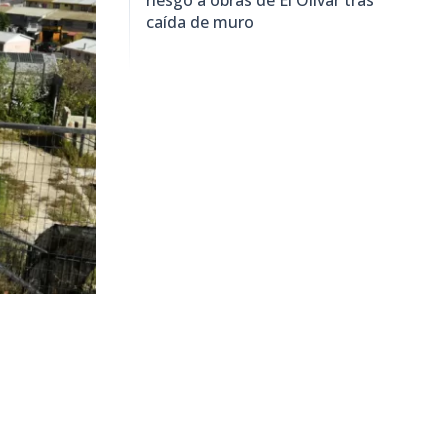
caída de muro
4.124
visitas
ica a cargo