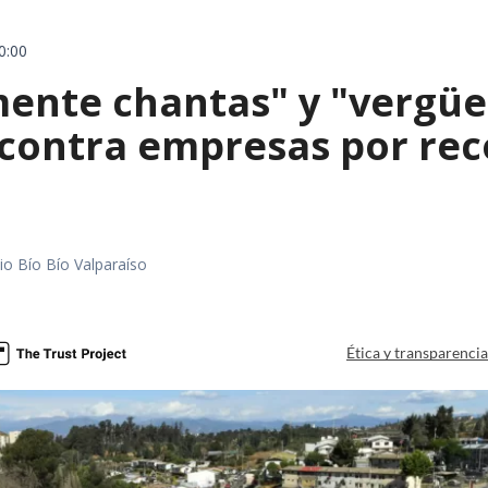
0:00
mente chantas" y "vergüe
contra empresas por reco
io Bío Bío Valparaíso
a
Ética y transparenci