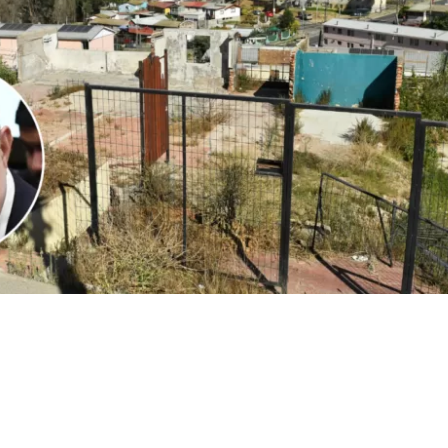
1
Edición BBCL
VER RESUMEN
l
ministro Iván Poduje realizó su primera cuenta públ