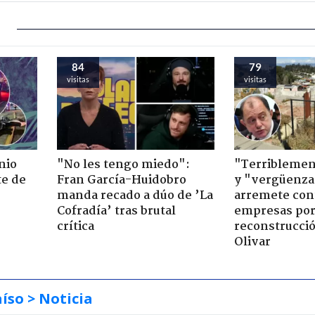
84
79
visitas
visitas
nio
"No les tengo miedo":
"Terriblemen
te de
Fran García-Huidobro
y "vergüenza
manda recado a dúo de ’La
arremete con
Cofradía’ tras brutal
empresas po
crítica
reconstrucció
Olivar
aíso
> Noticia