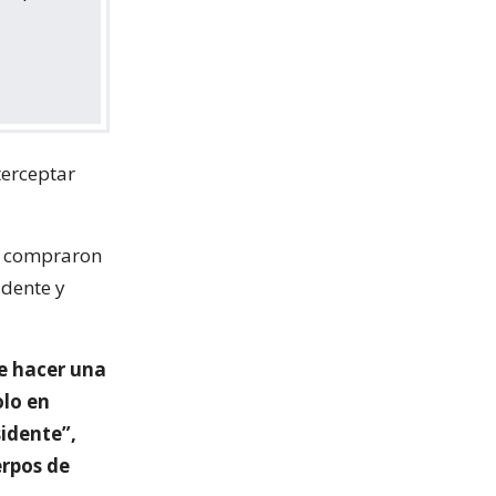
terceptar
os compraron
idente y
e hacer una
olo en
sidente”,
erpos de