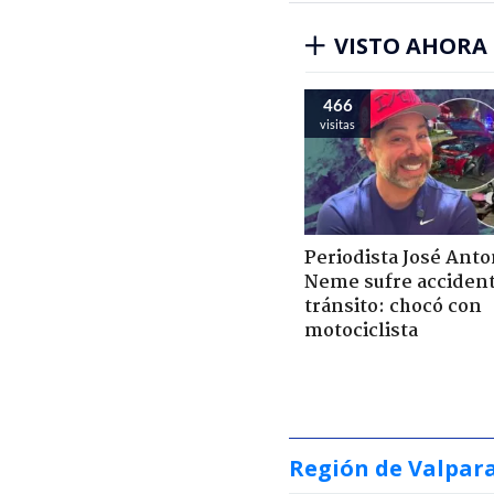
VISTO AHORA
466
visitas
Periodista José Anto
Neme sufre acciden
tránsito: chocó con
motociclista
Región de Valpar