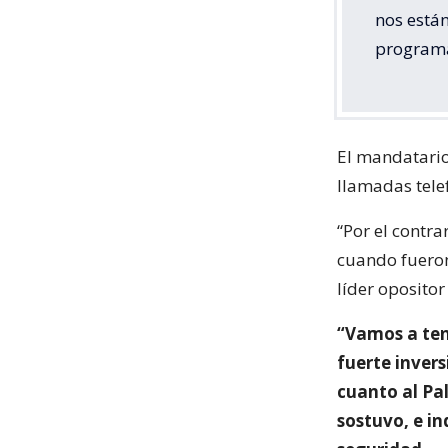
nos están
programa
El mandatario
llamadas tele
“Por el contra
cuando fueron 
líder opositor
“Vamos a ten
fuerte invers
cuanto al Pal
sostuvo, e i