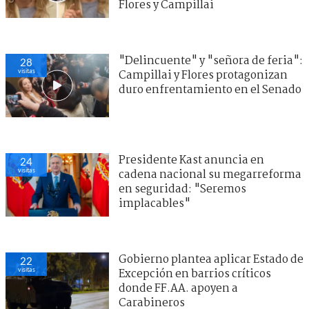
Flores y Campillai
"Delincuente" y "señora de feria":
28
visitas
Campillai y Flores protagonizan
duro enfrentamiento en el Senado
Presidente Kast anuncia en
24
visitas
cadena nacional su megarreforma
en seguridad: "Seremos
implacables"
Gobierno plantea aplicar Estado de
22
visitas
Excepción en barrios críticos
donde FF.AA. apoyen a
Carabineros