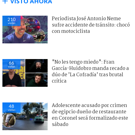
VISTO AHORA
Periodista José Antonio Neme
210
visitas
sufre accidente de tránsito: chocó
con motociclista
"No les tengo miedo": Fran
66
visitas
García-Huidobro manda recado a
dúo de ’La Cofradía’ tras brutal
crítica
Adolescente acusado por crimen
48
visitas
de egipcio dueño de restaurante
en Coronel será formalizado este
sábado