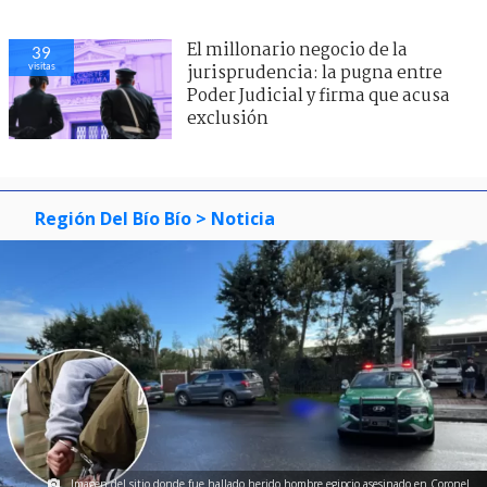
El millonario negocio de la
39
visitas
jurisprudencia: la pugna entre
Poder Judicial y firma que acusa
exclusión
Región Del Bío Bío
> Noticia
Imagen del sitio donde fue hallado herido hombre egipcio asesinado en Coronel