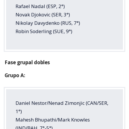
Rafael Nadal (ESP, 2°)
Novak Djokovic (SER, 3°)
Nikolay Davydenko (RUS, 7°)
Robin Soderling (SUE, 9°)
Fase grupal dobles
Grupo A:
Daniel Nestor/Nenad Zimonjic (CAN/SER,
1°)
Mahesh Bhupathi/Mark Knowles
(IND/BAH, 7°-5°)