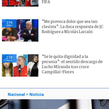
FIFA
"Me provoca dolor que sea tan
196
visitas
clasista": La dura respuesta de JC
Rodríguez a Nicolás Larraín
"Se le quita dignidad a la
158
visitas
persona": el sentido descargo de
Lucho Miranda tras cruce
Campillai-Flores
Nacional
> Noticia