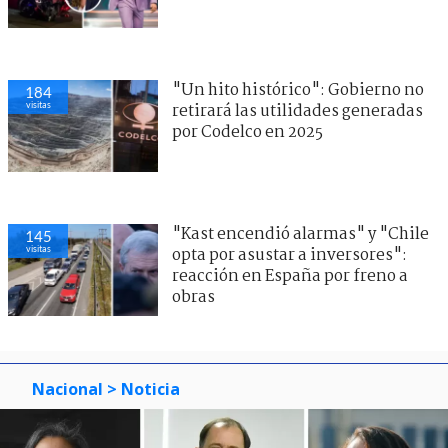
"Un hito histórico": Gobierno no
184
visitas
retirará las utilidades generadas
por Codelco en 2025
"Kast encendió alarmas" y "Chile
145
visitas
opta por asustar a inversores":
reacción en España por freno a
obras
Nacional
> Noticia