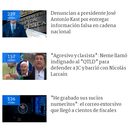
Denuncian a presidente José
239
visitas
Antonio Kast por entregar
información falsa en cadena
nacional
"Agresivo y clasista": Neme llamó
157
visitas
indignado al "QTLD" para
defender a JC y barrió con Nicolás
Larraín
"He grabado sus sucios
136
visitas
numeritos": el correo extorsivo
que llegó a cientos de fiscales