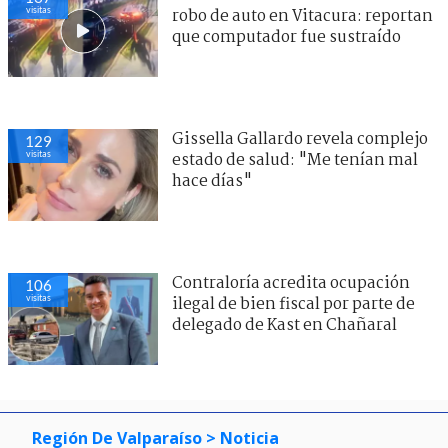
visitas
robo de auto en Vitacura: reportan
que computador fue sustraído
Gissella Gallardo revela complejo
129
visitas
estado de salud: "Me tenían mal
hace días"
Contraloría acredita ocupación
106
visitas
ilegal de bien fiscal por parte de
delegado de Kast en Chañaral
Región De Valparaíso
> Noticia