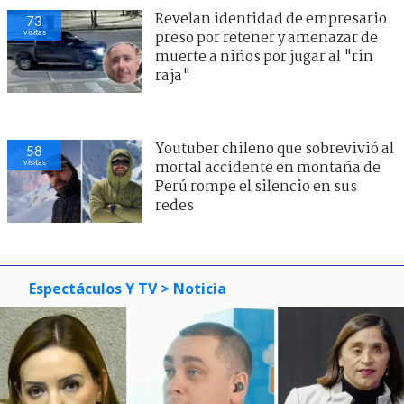
Revelan identidad de empresario
73
visitas
preso por retener y amenazar de
muerte a niños por jugar al "rin
raja"
Youtuber chileno que sobrevivió al
58
visitas
mortal accidente en montaña de
Perú rompe el silencio en sus
redes
Espectáculos Y TV
> Noticia