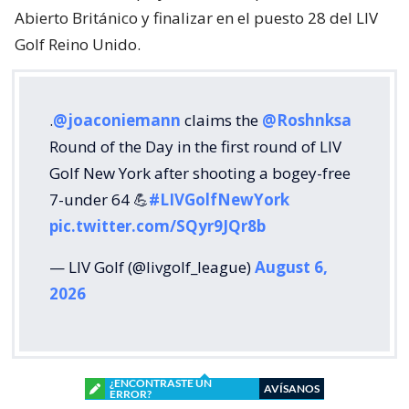
Abierto Británico y finalizar en el puesto 28 del LIV
Golf Reino Unido.
.
@joaconiemann
claims the
@Roshnksa
Round of the Day in the first round of LIV
Golf New York after shooting a bogey-free
7-under 64 💪
#LIVGolfNewYork
pic.twitter.com/SQyr9JQr8b
— LIV Golf (@livgolf_league)
August 6,
2026
¿ENCONTRASTE UN
AVÍSANOS
ERROR?