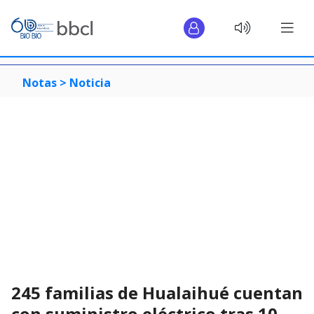
Notas >
Noticia
245 familias de Hualaihué cuentan
con suministro eléctrico tras 10