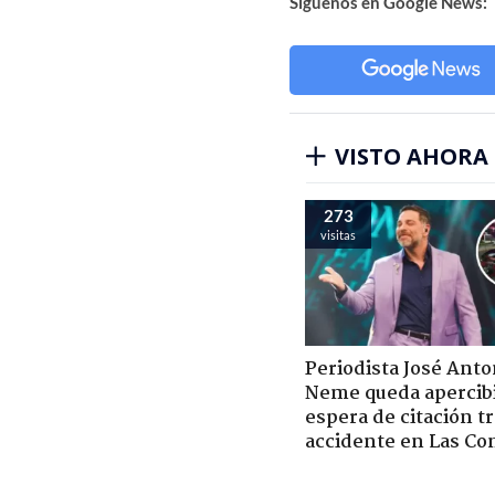
Síguenos en Google News:
VISTO AHORA
273
visitas
Periodista José Anto
Neme queda apercib
espera de citación t
accidente en Las Co