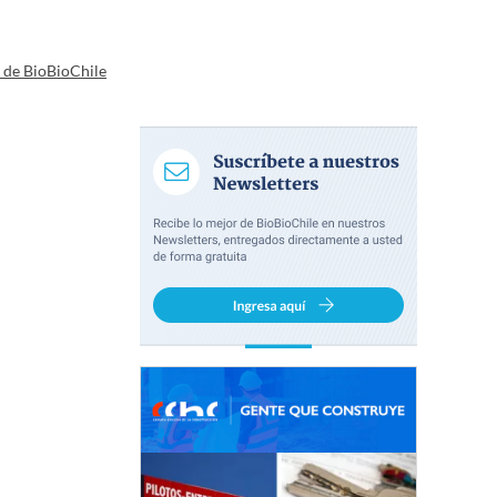
a de BioBioChile