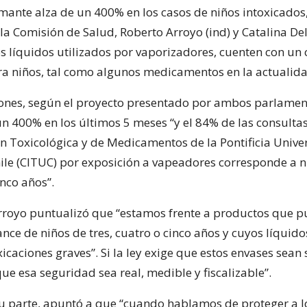
mante alza de un 400% en los casos de niños intoxicados,
a Comisión de Salud, Roberto Arroyo (ind) y Catalina Del
s líquidos utilizados por vaporizadores, cuenten con un 
a niños, tal como algunos medicamentos en la actualida
iones, según el proyecto presentado por ambos parlamen
 400% en los últimos 5 meses “y el 84% de las consultas
n Toxicológica y de Medicamentos de la Pontificia Unive
hile (CITUC) por exposición a vapeadores corresponde a n
nco años”.
Arroyo puntualizó que “estamos frente a productos que 
ance de niños de tres, cuatro o cinco años y cuyos líquid
icaciones graves”. Si la ley exige que estos envases sean
e esa seguridad sea real, medible y fiscalizable”.
su parte, apuntó a que “cuando hablamos de proteger a lo