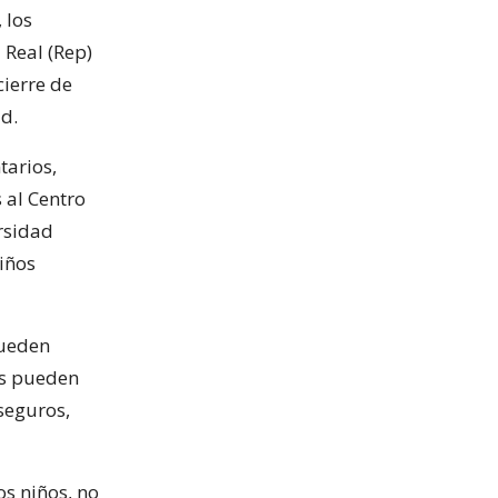
 los
 Real (Rep)
cierre de
d.
tarios,
 al Centro
rsidad
iños
pueden
os pueden
 seguros,
s niños, no