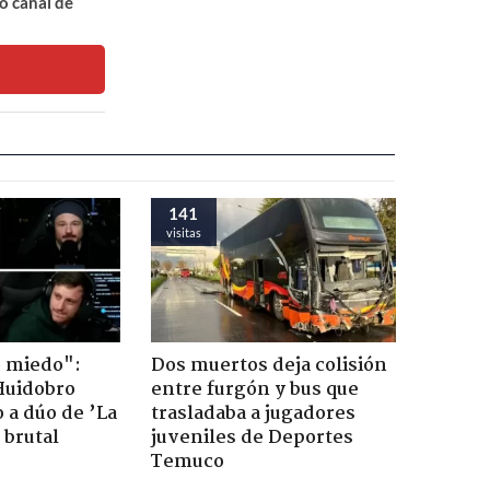
o canal de
141
visitas
o miedo":
Dos muertos deja colisión
Huidobro
entre furgón y bus que
 a dúo de ’La
trasladaba a jugadores
 brutal
juveniles de Deportes
Temuco