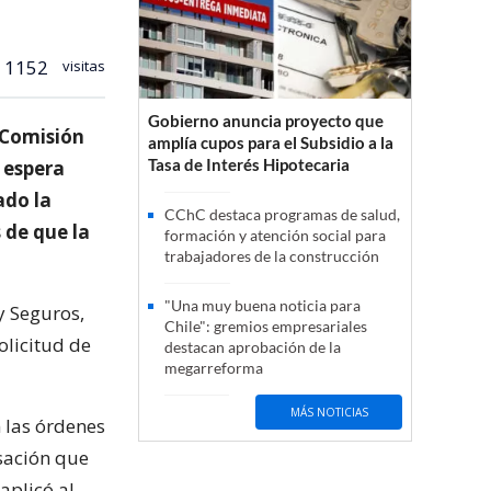
1152
visitas
Gobierno anuncia proyecto que
 Comisión
amplía cupos para el Subsidio a la
Tasa de Interés Hipotecaria
 espera
ado la
CChC destaca programas de salud,
 de que la
formación y atención social para
trabajadores de la construcción
"Una muy buena noticia para
y Seguros,
Chile": gremios empresariales
olicitud de
destacan aprobación de la
megarreforma
MÁS NOTICIAS
 las órdenes
rsación que
aplicó al