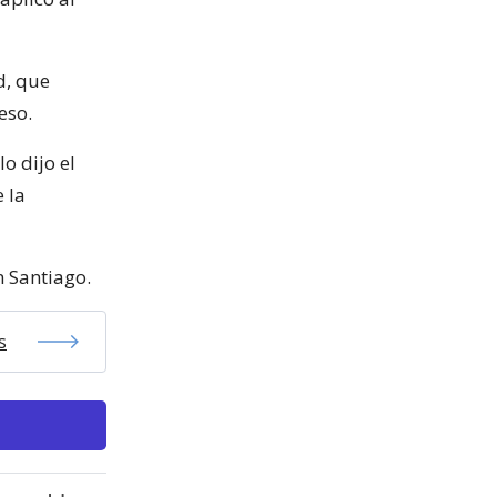
d, que
eso.
o dijo el
 la
n Santiago.
s