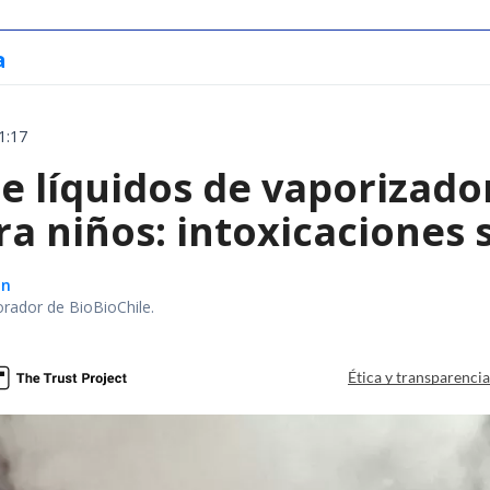
a
1:17
e líquidos de vaporizado
ra niños: intoxicaciones
ón
orador de BioBioChile.
Ética y transparenci