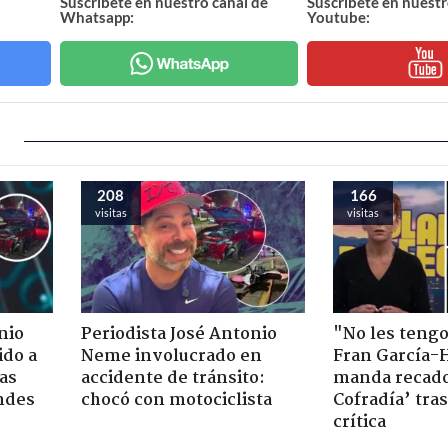
Suscríbete en nuestro canal de
Suscríbete en nuestr
Whatsapp:
Youtube:
208
166
visitas
visitas
nio
Periodista José Antonio
"No les teng
ido a
Neme involucrado en
Fran García-
ras
accidente de tránsito:
manda recado
ndes
chocó con motociclista
Cofradía’ tras
crítica