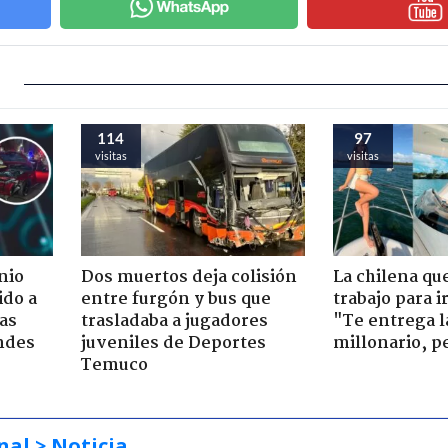
114
97
visitas
visitas
nio
Dos muertos deja colisión
La chilena qu
ido a
entre furgón y bus que
trabajo para i
ras
trasladaba a jugadores
"Te entrega l
ndes
juveniles de Deportes
millonario, p
Temuco
nal
> Noticia