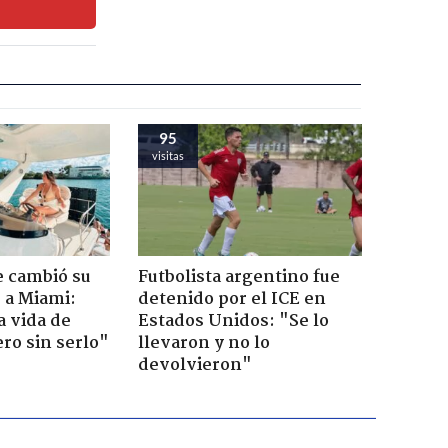
95
visitas
e cambió su
Futbolista argentino fue
r a Miami:
detenido por el ICE en
a vida de
Estados Unidos: "Se lo
ero sin serlo"
llevaron y no lo
devolvieron"