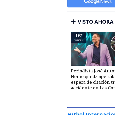
VISTO AHORA
197
visitas
Periodista José Anto
Neme queda apercib
espera de citación t
accidente en Las Co
Futbol Internacio