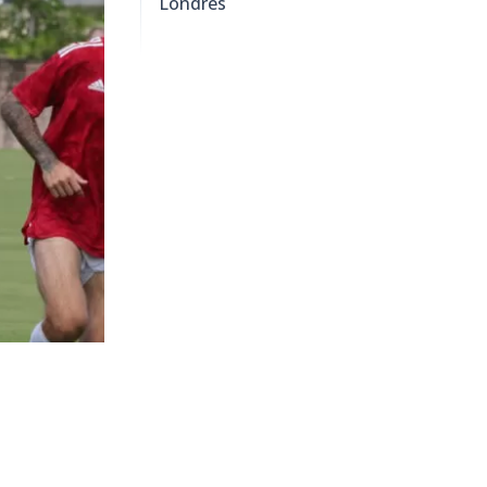
Londres
3349
visitas