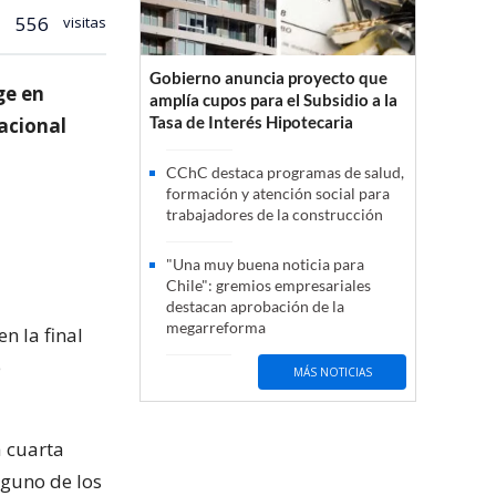
556
visitas
Gobierno anuncia proyecto que
ge en
amplía cupos para el Subsidio a la
Tasa de Interés Hipotecaria
nacional
CChC destaca programas de salud,
formación y atención social para
trabajadores de la construcción
"Una muy buena noticia para
Chile": gremios empresariales
destacan aprobación de la
megarreforma
n la final
e
MÁS NOTICIAS
a cuarta
nguno de los