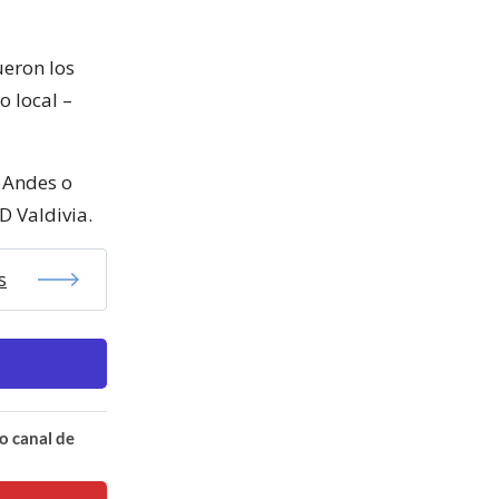
eron los
o local –
 Andes o
D Valdivia.
s
o canal de