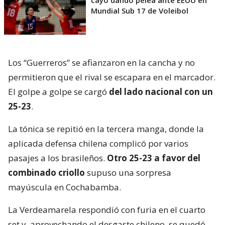
cayó dando pelea ante EEUU en
Mundial Sub 17 de Voleibol
Los “Guerreros” se afianzaron en la cancha y no
permitieron que el rival se escapara en el marcador.
El golpe a golpe se cargó
del lado nacional con un
25-23
.
La tónica se repitió en la tercera manga, donde la
aplicada defensa chilena complicó por varios
pasajes a los brasileños.
Otro 25-23 a favor del
combinado criollo
supuso una sorpresa
mayúscula en Cochabamba.
La Verdeamarela respondió con furia en el cuarto
set y, aprovechando el desgaste chileno, se quedó