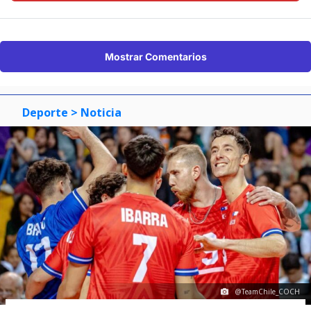
Mostrar Comentarios
Deporte
> Noticia
@TeamChile_COCH