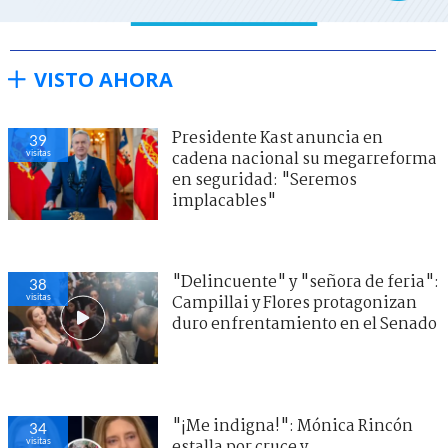
VISTO AHORA
Presidente Kast anuncia en
39
visitas
cadena nacional su megarreforma
en seguridad: "Seremos
implacables"
"Delincuente" y "señora de feria":
38
visitas
Campillai y Flores protagonizan
duro enfrentamiento en el Senado
"¡Me indigna!": Mónica Rincón
34
visitas
estalla por cruce y