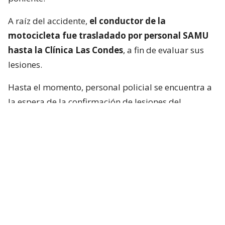
A raíz del accidente,
el conductor de la
motocicleta fue trasladado por personal SAMU
hasta la Clínica Las Condes
, a fin de evaluar sus
lesiones.
Hasta el momento, personal policial se encuentra a
la espera de la confirmación de lesiones del
conductor de la motocicleta, así como las
instrucciones de fiscalía.
Francisca García-Huidobro habló con
el periodista
En medio del programa de Chilevisión,
Francisca
García-Huidobro mencionó que habló
directamente con el periodista. “Él está bien,