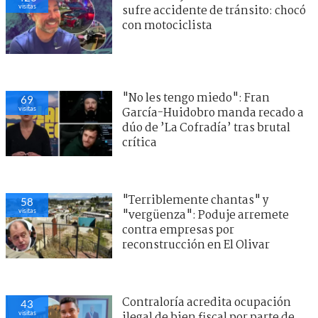
visitas
sufre accidente de tránsito: chocó
con motociclista
"No les tengo miedo": Fran
69
visitas
García-Huidobro manda recado a
dúo de ’La Cofradía’ tras brutal
crítica
"Terriblemente chantas" y
58
visitas
"vergüenza": Poduje arremete
contra empresas por
reconstrucción en El Olivar
Contraloría acredita ocupación
43
visitas
ilegal de bien fiscal por parte de