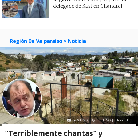
delegado de Kast en Chañaral
Región De Valparaíso
> Noticia
ARCHIVO | Agencia UNO | Edición BBCL
"Terriblemente chantas" y