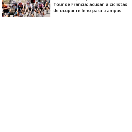
Tour de Francia: acusan a ciclistas
de ocupar relleno para trampas
La tensión alcanzó su punto máximo cuando la
francesa
Cédrine Kerbaol
reaccionó con
evidente
enfado
, gesticulando hacia el conductor después
de que el coche volviera a invadir el espacio del
pelotón.
La escena se viralizó rápidamente y alimentó las
críticas sobre la gestión de los vehículos dentro de la
carrera.
🤬 J'espère que le conducteur de la voiture