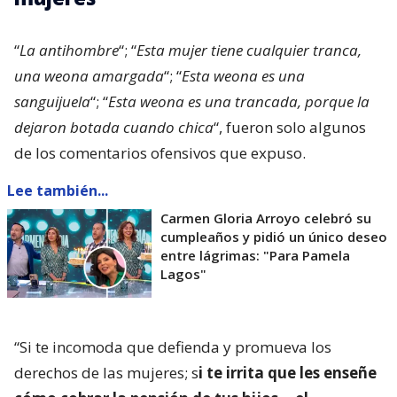
“
La antihombre
“; “
Esta mujer tiene cualquier tranca,
una weona amargada
“; “
Esta weona es una
sanguijuela
“; “
Esta weona es una trancada, porque la
dejaron botada cuando chica
“, fueron solo algunos
de los comentarios ofensivos que expuso.
Lee también...
Carmen Gloria Arroyo celebró su
cumpleaños y pidió un único deseo
entre lágrimas: "Para Pamela
Lagos"
“Si te incomoda que defienda y promueva los
derechos de las mujeres; s
i te irrita que les enseñe