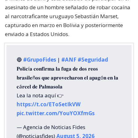
asesinato de un hombre señalado de robar cocaína
al narcotraficante uruguayo Sebastián Marset,
capturado en marzo en Bolivia y posteriormente
enviado a Estados Unidos.
🔵
#GrupoFides
|
#ANF
#Seguridad
𝐏𝐨𝐥𝐢𝐜í𝐚 𝐜𝐨𝐧𝐟𝐢𝐫𝐦𝐚 𝐥𝐚 𝐟𝐮𝐠𝐚 𝐝𝐞 𝐝𝐨𝐬 𝐫𝐞𝐨𝐬
𝐛𝐫𝐚𝐬𝐢𝐥𝐞ñ𝐨𝐬 𝐪𝐮𝐞 𝐚𝐩𝐫𝐨𝐯𝐞𝐜𝐡𝐚𝐫𝐨𝐧 𝐞𝐥 𝐚𝐩𝐚𝐠ó𝐧 𝐞𝐧 𝐥𝐚
𝐜á𝐫𝐜𝐞𝐥 𝐝𝐞 𝐏𝐚𝐥𝐦𝐚𝐬𝐨𝐥𝐚
Lea la nota aquí 👉
https://t.co/EToSetIkVW
pic.twitter.com/YouYOXfmGs
— Agencia de Noticias Fides
(@noticiasfides)
August 5, 2026