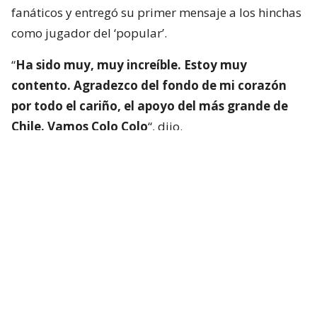
fanáticos y entregó su primer mensaje a los hinchas
como jugador del ‘popular’.
“
Ha sido muy, muy increíble. Estoy muy
contento. Agradezco del fondo de mi corazón
por todo el cariño, el apoyo del más grande de
Chile. Vamos Colo Colo
“, dijo.
Lee también...
"Muy feliz de comenzar este viaje":
Vozinha emociona a los hinchas
con sus primeros posteos en Chile
Luego se dirigió hacia las copas exhibidas sobre el
césped y se detuvo frente al trofeo de la Copa