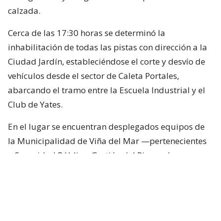
calzada.
Cerca de las 17:30 horas se determinó la
inhabilitación de todas las pistas con dirección a la
Ciudad Jardín, estableciéndose el corte y desvío de
vehículos desde el sector de Caleta Portales,
abarcando el tramo entre la Escuela Industrial y el
Club de Yates.
En el lugar se encuentran desplegados equipos de
la Municipalidad de Viña del Mar —pertenecientes
a Seguridad Pública, Gestión del Riesgo de
Desastres y Operaciones—, quienes trabajan en el
despeje y aseguramiento de la vía con apoyo de
cuatro camiones tolva, un cargador frontal y una
retroexcavadora.