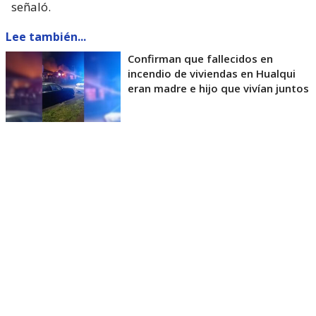
señaló.
Lee también...
Confirman que fallecidos en
incendio de viviendas en Hualqui
eran madre e hijo que vivían juntos
Estuardo detalló que
el vehículo se encontraba
con pasajeros al momento de iniciarse la
emergencia, quienes fueron evacuados
oportunamente
. Asimismo, confirmó que no se
registraron personas lesionadas.
“
El microbús venía con pasajeros, los cuales
fueron evacuados oportunamente, no se
registraron personas lesionadas
y actualmente el