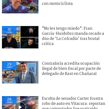
con motociclista
"No les tengo miedo": Fran
30
visitas
García-Huidobro manda recado a
dúo de ’La Cofradía’ tras brutal
crítica
Contraloría acredita ocupación
29
visitas
ilegal de bien fiscal por parte de
delegado de Kast en Chañaral
Escolta de senador Carter frustra
28
visitas
robo de auto en Vitacura: reportan
que computador fue sustraído