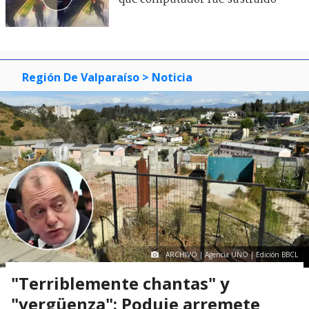
Región De Valparaíso
> Noticia
ARCHIVO | Agencia UNO | Edición BBCL
"Terriblemente chantas" y
"vergüenza": Poduje arremete