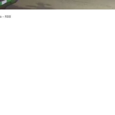
a – RBB
VER RESUMEN
sultó herido en un ataque a balazos
ocurrido en la in
nso con calle Carlos Caszely Garrido, en la comuna de San
stró durante la jornada de este viernes cuando la
víctima
 vehículo particular en el sector
.
n la información preliminar entregada por personal de 
e
abordado por al menos dos vehículos en las inmedia
. Desde esos móviles descendieron sujetos
desconocido
isparos en contra del conductor
.