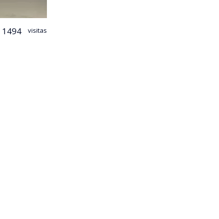
1494
visitas
tersección de
tiago. El
 circulaba
Carabineros,
ciones
de
s que