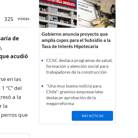
325
visitas
Gobierno anuncia proyecto que
aría de
amplía cupos para el Subsidio a la
Tasa de Interés Hipotecaria
,
 que acudió
CChC destaca programas de salud,
formación y atención social para
trabajadores de la construcción
se en las
"Una muy buena noticia para
 1 “C” del
Chile": gremios empresariales
resó a la
destacan aprobación de la
megarreforma
r la
2 perros que
MÁS NOTICIAS