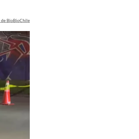
a de BioBioChile