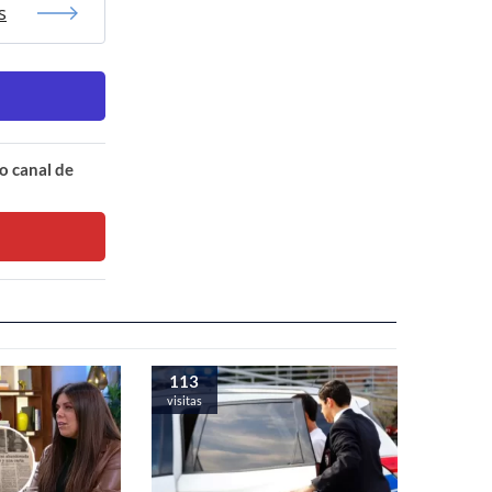
s
o canal de
113
visitas