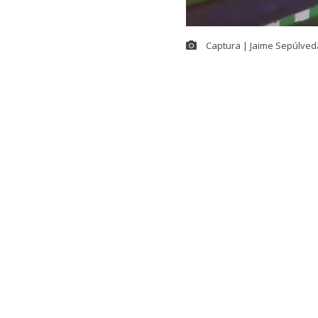
Captura | Jaime Sepúlved
Un
hombre re
calle San Alfo
hecho se regi
a bordo de su
De acuerdo co
el hombre fu
esa ubicación
efectuaron d