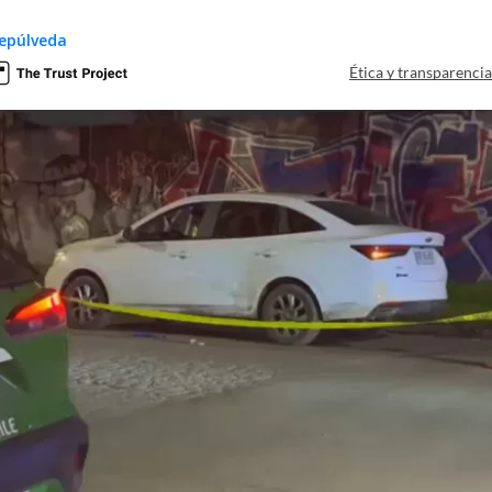
epúlveda
Ética y transparenci