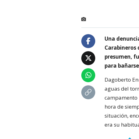
Una denuncia
Carabineros 
presumen, fu
para bañarse
Dagoberto Enr
aguas del torr
campamento Bu
hora de siempr
situación, en
era su habitu