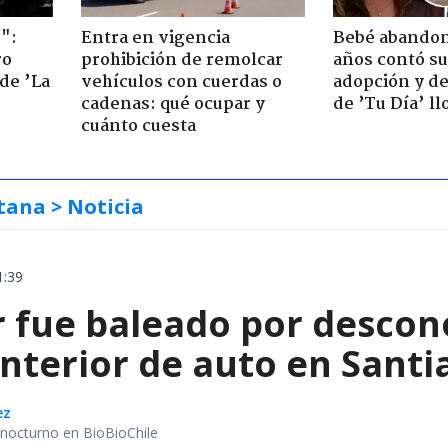
":
Entra en vigencia
Bebé abandon
ro
prohibición de remolcar
años contó su
de ’La
vehículos con cuerdas o
adopción y de
cadenas: qué ocupar y
de ’Tu Día’ l
cuánto cuesta
tana
> Noticia
1:39
 fue baleado por descon
interior de auto en Santi
ez
r nocturno en BioBioChile