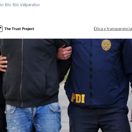
io Bío Bío Valparaíso
a
Ética y transparenci