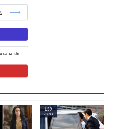
s
o canal de
139
visitas