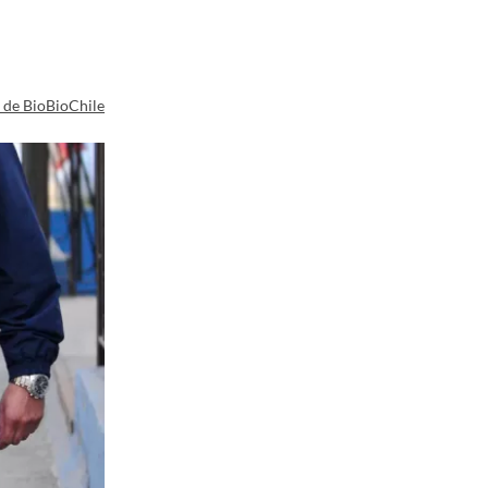
a de BioBioChile