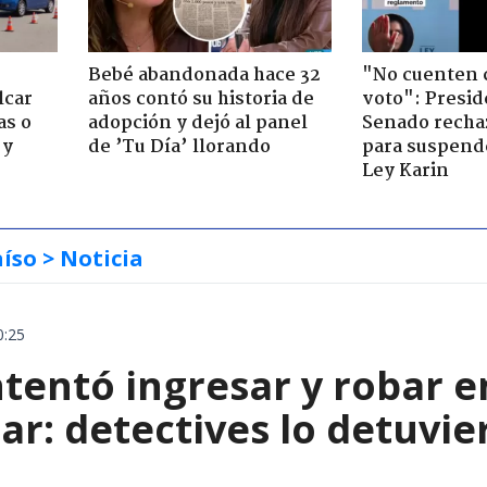
Bebé abandonada hace 32
"No cuenten 
lcar
años contó su historia de
voto": Presid
as o
adopción y dejó al panel
Senado recha
 y
de ’Tu Día’ llorando
para suspende
Ley Karin
aíso
> Noticia
0:25
entó ingresar y robar en
ar: detectives lo detuvie