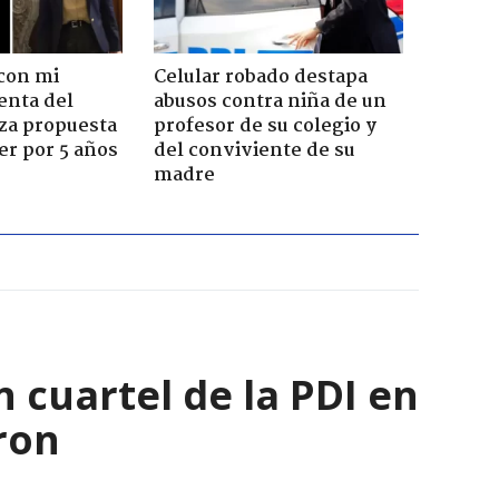
con mi
Celular robado destapa
enta del
abusos contra niña de un
za propuesta
profesor de su colegio y
r por 5 años
del conviviente de su
madre
 cuartel de la PDI en
ron