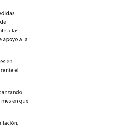
edidas
 de
te a las
de apoyo a la
nes en
rante el
alcanzando
, mes en que
flación,