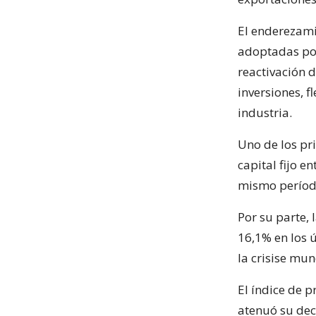
El enderezami
adoptadas por
reactivación 
inversiones, f
industria.
Uno de los pri
capital fijo e
mismo período
Por su parte,
16,1% en los 
la crisise mu
El índice de p
atenuó su dec