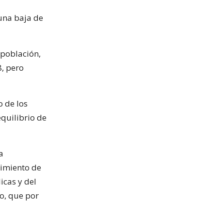
una baja de
 población,
, pero
o de los
equilibrio de
a
cimiento de
icas y del
o, que por