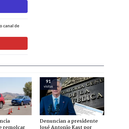
o canal de
91
visitas
ncia
Denuncian a presidente
e remolcar
José Antonio Kast por