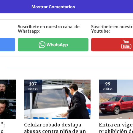
Mostrar Comentarios
Suscríbete en nuestro canal de
Suscríbete en nuestr
Whatsapp:
Youtube:
107
99
visitas
visitas
":
Celular robado destapa
Entra en vige
ro
abusos contra niña de un
prohibición d