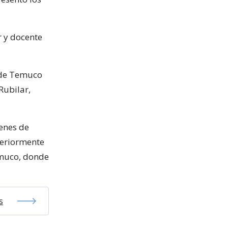
r y docente
 de Temuco
Rubilar,
enes de
teriormente
emuco, donde
s