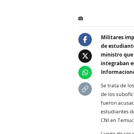
Militares im
de estudiante
ministro que 
integraban e
Informacione
Se trata de l
de los subofi
fueron acusad
estudiantes de
CNI en Temuco
Luego de ser 