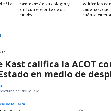
de ’La
profesor de su colegio y
vehículos con
del conviviente de su
cadenas: qué 
madre
cuánto cuesta
a
2:32
e Kast califica la ACOT 
 Estado en medio de despl
ez
r nocturno en BioBioChile
osé de la Barra