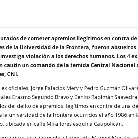
putados de cometer apremios ilegítimos en contra de
s de la Universidad de la Frontera, fueron absueltos 
investiga violación a los derechos humanos. Los 4 ex
n cautín un comando de la temida Central Nacional 
s, CNI.
os ex oficiales, Jorge Palacios Mery y Pedro Guzmán Oliva
ciales Erasmo Segundo Bravo y Benito Rapimán Saavedra
os del delito de apremios ilegítimos en contra de una d
 la universidad de la frontera ocurridos el año 1986 en l
, ubicada en calle Miraflores esquina Caupolicán.
requeridos judicialmente, el abogado Manuel Morales pr