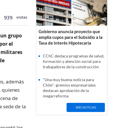
939
visitas
Gobierno anuncia proyecto que
 un grupo
amplía cupos para el Subsidio a la
Tasa de Interés Hipotecaria
por el
 militares
CChC destaca programas de salud,
de
formación y atención social para
trabajadores de la construcción
"Una muy buena noticia para
res, además
Chile": gremios empresariales
, quienes
destacan aprobación de la
megarreforma
ecena de
a sede de la
MÁS NOTICIAS
esentó los