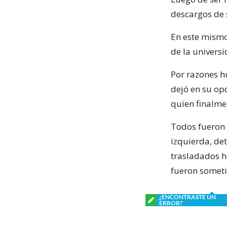
descargos de 
En este mismo
de la universi
Por razones h
dejó en su opo
quien finalmen
Todos fueron 
izquierda, de
trasladados h
fueron sometid
¿ENCONTRASTE UN
ERROR?