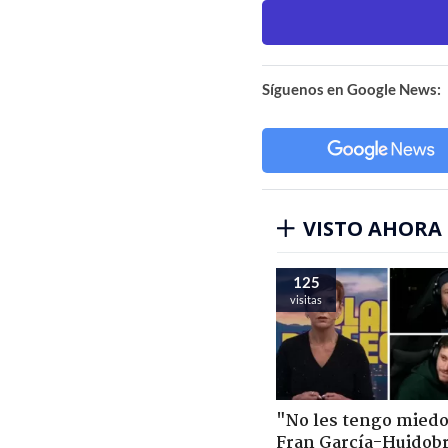
Síguenos en Google News:
VISTO AHORA
125
visitas
"No les tengo miedo
Fran García-Huidob