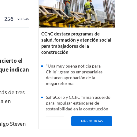
256
visitas
CChC destaca programas de
salud, formación y atención social
para trabajadores de la
construcción
cierto el
"Una muy buena noticia para
 que indican
Chile": gremios empresariales
destacan aprobación de la
megarreforma
más de tres
SalfaCorp y CChC firman acuerdo
da en
para impulsar estándares de
sostenibilidad en la construcción
MÁS NOTICIAS
algo Steven