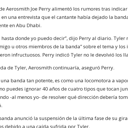
 de Aerosmith Joe Perry alimentó los rumores tras indicar 
 en una entrevista que el cantante había dejado la banda
iente en Abu Dhabi.
, hasta donde yo puedo decir”, dijo Perry al diario. Tyler 
migo u otros miembros de la banda” sobre el tema y los 
eron infructuosos. Perry indicó Tyler no le devolvió los l
ida de Tyler, Aerosmith continuaría, aseguró Perry.
 una banda tan potente, es como una locomotora a vapor
o puedes ignorar 40 años de cuatro tipos que tocan junt
ndo -al menos yo- de resolver qué dirección debería tom
ó.
 banda anunció la suspensión de la última fase de su gira
s debido a una caída sufrida por Tyler.