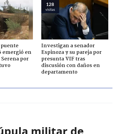
128
visitas
 puente
Investigan a senador
6 emergió en
Espinoza y su pareja por
a Serena por
presunta VIF tras
tuvo
discusión con daños en
departamento
úpula militar de