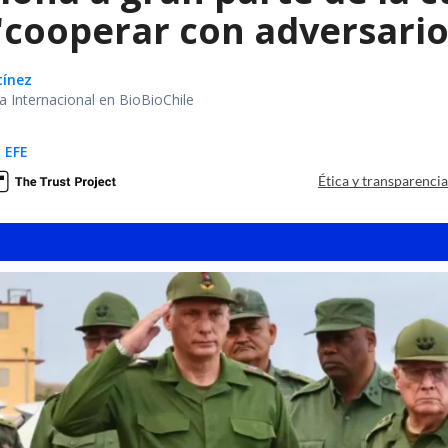
"cooperar con adversari
tínez
ea Internacional en BioBioChile
 EFE
Ética y transparenci