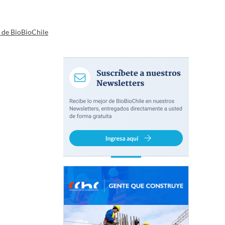
a de BioBioChile