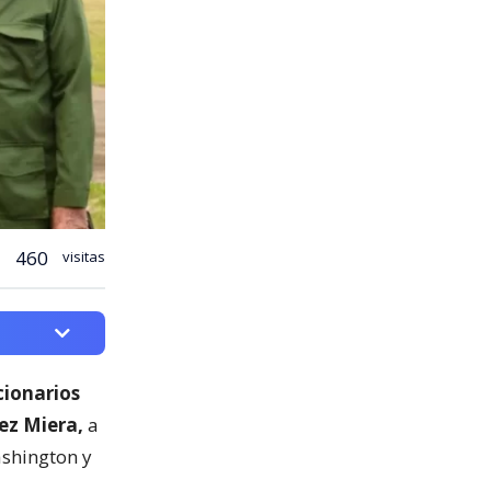
460
visitas
cionarios
ez Miera,
a
ashington y