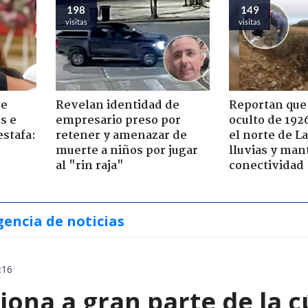
198
149
visitas
visitas
de
Revelan identidad de
Reportan que
s e
empresario preso por
oculto de 192
estafa:
retener y amenazar de
el norte de L
muerte a niños por jugar
lluvias y man
al "rin raja"
conectividad
gencia de noticias
:16
ona a gran parte de la c