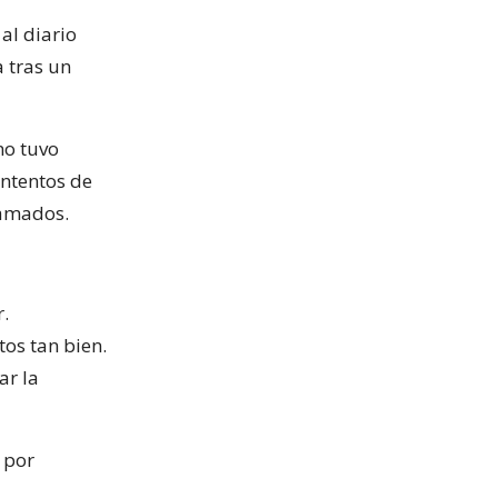
al diario
 tras un
no tuvo
intentos de
lamados.
.
os tan bien.
ar la
 por