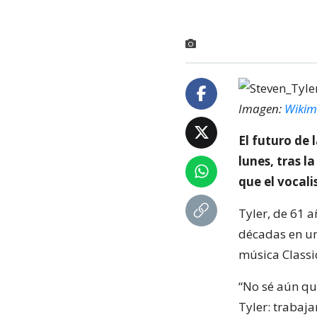
Imagen:
Wiki
El futuro de
lunes, tras l
que el vocali
Tyler, de 61 
décadas en una
música Classi
“No sé aún qué
Tyler: trabaj