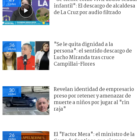
visitas
infantil": El descargo de alcaldesa
de La Cruz por audio filtrado
"Se le quita dignidad a la
36
visitas
persona": el sentido descargo de
Lucho Miranda tras cruce
Campillai-Flores
Revelan identidad de empresario
30
visitas
preso por retener y amenazar de
muerte a niños por jugar al "rin
raja"
El "Factor Mera": el ministro de la
26
visitas