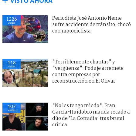
VISTO AHORA
Periodista José Antonio Neme
1226
visitas
sufre accidente de tránsito: chocó
con motociclista
"Terriblemente chantas" y
118
visitas
"vergüenza": Poduje arremete
contra empresas por
reconstrucción en El Olivar
"No les tengo miedo": Fran
107
visitas
García-Huidobro manda recado a
dúo de ’La Cofradía’ tras brutal
crítica