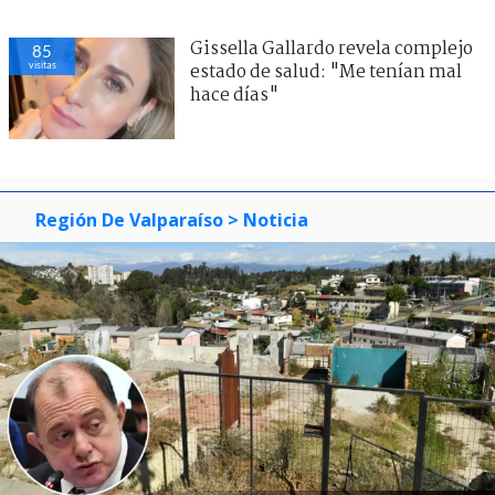
Gissella Gallardo revela complejo
85
visitas
estado de salud: "Me tenían mal
hace días"
Región De Valparaíso
> Noticia