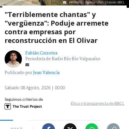
ARCHIVO | Agencia UNO | Edición BBCL
"Terriblemente chantas" y
"vergüenza": Poduje arremete
contra empresas por
reconstrucción en El Olivar
Fabián Corrotea
Periodista de Radio Bío Bío Valparaíso
Publicado por
Jean Valencia
Sábado 08 Agosto, 2026 | 00:00
Seguimos criterios de
Ética y transparencia de BBCL