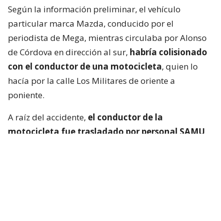
Según la información preliminar, el vehículo
particular marca Mazda, conducido por el
periodista de Mega, mientras circulaba por Alonso
de Córdova en dirección al sur,
habría colisionado
con el conductor de una motocicleta
, quien lo
hacía por la calle Los Militares de oriente a
poniente.
A raíz del accidente,
el conductor de la
motocicleta fue trasladado por personal SAMU
hasta la Clínica Las Condes
, a fin de evaluar sus
lesiones.
Hasta el momento, personal policial se encuentra en
la espera de la confirmación de lesiones del
conductor de la motocicleta, así como las